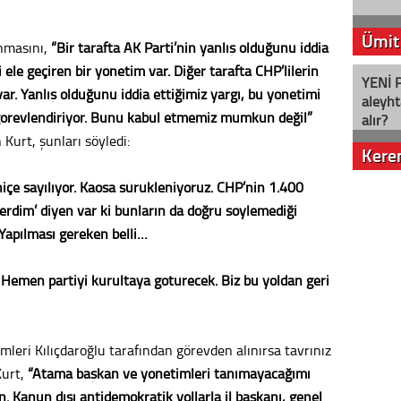
Ümit
anmasını,
“Bir tarafta AK Parti’nin yanlış olduğunu iddia
 ele geçiren bir yönetim var. Diğer tarafta CHP’lilerin
YENİ P
var. Yanlış olduğunu iddia ettiğimiz yargı, bu yönetimi
aleyht
 görevlendiriyor. Bunu kabul etmemiz mümkün değil”
alır?
Kurt, şunları söyledi:
Kere
içe sayılıyor. Kaosa sürükleniyoruz. CHP’nin 1.400
Nostalj
verdim’ diyen var ki bunların da doğru söylemediği
. Yapılması gereken belli…
Seval
. Hemen partiyi kurultaya götürecek. Biz bu yoldan geri
Es Es’
timleri Kılıçdaroğlu tarafından görevden alınırsa tavrınız
Kurt,
“Atama başkan ve yönetimleri tanımayacağımı
Ahme
 Kanun dışı antidemokratik yollarla il başkanı, genel