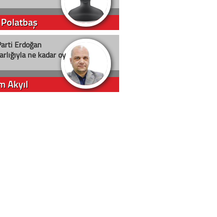
 Polatbaş
arti Erdoğan
arlığıyla ne kadar oy
m Akyıl
iye ilgiliyiz!
 Erci
in yolu açık olsun
t D. Canoruç