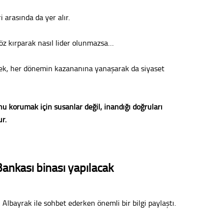
Vatand
i arasında da yer alır.
öz kırparak nasıl lider olunmazsa…
M. M
rek, her dönemin kazananına yanaşarak da siyaset
Hayır,
nu korumak için susanlar değil, inandığı doğruları
Seda
r.
Bankası binası yapılacak
Albayrak ile sohbet ederken önemli bir bilgi paylaştı.