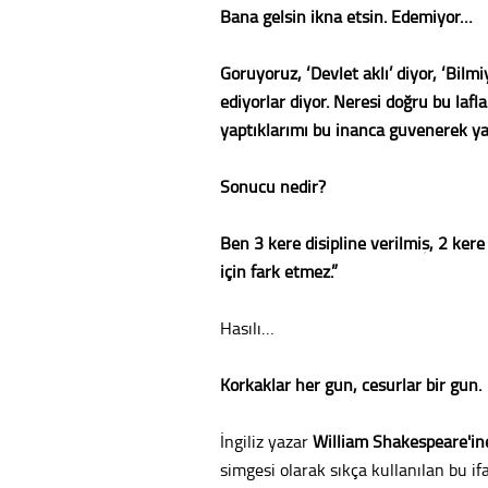
Bana gelsin ikna etsin. Edemiyor…
Görüyoruz, ‘Devlet aklı’ diyor, ‘Bil
ediyorlar diyor. Neresi doğru bu laf
yaptıklarımı bu inanca güvenerek y
Sonucu nedir?
Ben 3 kere disipline verilmiş, 2 kere
için fark etmez.”
Hasılı…
Korkaklar her gün, cesurlar bir gün.
İngiliz yazar
William Shakespeare'in
simgesi olarak sıkça kullanılan bu i