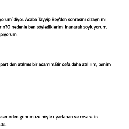
Konu
miyorum’ diyor. Acaba Tayyip Bey’den sonrasını dizayn mı
2023 y
ların?O nedenle ben söylediklerimi inanarak söylüyorum,
bekliy
apıyorum.
Tüli
Düşükl
 partiden atılmış bir adamım.Bir defa daha atılırım, benim
Op. D
Sağlığı
eserinden günümüze böyle uyarlanan ve c
esaretin
Uzm. 
fade…