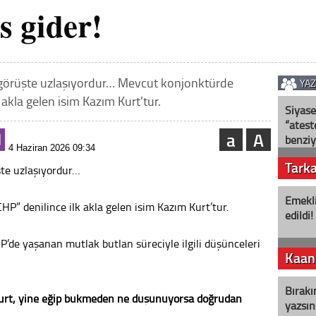
ıs gider!
u görüşte uzlaşıyordur… Mevcut konjonktürde
YA
 akla gelen isim Kazım Kurt’tur.
Siyase
“ateş
a
A
benziy
4 Haziran 2026 09:34
Tark
şte uzlaşıyordur…
Emekli
P” denilince ilk akla gelen isim Kazım Kurt’tur.
edildi!
de yaşanan mutlak butlan süreciyle ilgili düşünceleri
Kaan
Bırakı
urt, yine eğip bükmeden ne düşünüyorsa doğrudan
yazsın