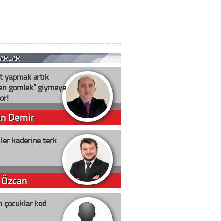
ZARLAR
t yapmak artık
ten gömlek” giymeye
or!
an Demir
ler kaderine terk
 Özcan
n çocuklar kod