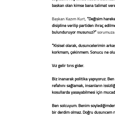
başkan olan kimse bana talimat ver
Başkan Kazım Kurt,
“Değişim hareket
disipline verilip partiden ihraç edi
bulunduruyor musunuz?”
sorumuza i
“Kişisel olarak, düşüncelerimin ark
korkmam, çekinmem. Sonucu ne olurs
Vız gelir tırıs gider.
Biz inanarak politika yapıyoruz. Be
refahını sağlamak, insanların işsizliğ
koşullarda yaşayabilmesi için mücad
Ben solcuyum. Benim söylediğimden 
bir derdim olmaz. Doğru düşüncem n