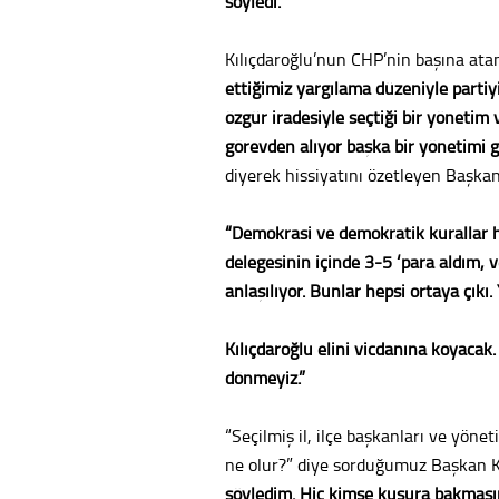
söyledi.
Kılıçdaroğlu’nun CHP’nin başına at
ettiğimiz yargılama düzeniyle partiyi
özgür iradesiyle seçtiği bir yönetim 
görevden alıyor başka bir yönetimi
diyerek hissiyatını özetleyen Başkan 
“Demokrasi ve demokratik kurallar h
delegesinin içinde 3-5 ‘para aldım, 
anlaşılıyor. Bunlar hepsi ortaya çıkı
Kılıçdaroğlu elini vicdanına koyacak
dönmeyiz.”
“Seçilmiş il, ilçe başkanları ve yöne
ne olur?” diye sorduğumuz Başkan 
söyledim. Hiç kimse kusura bakmasın.