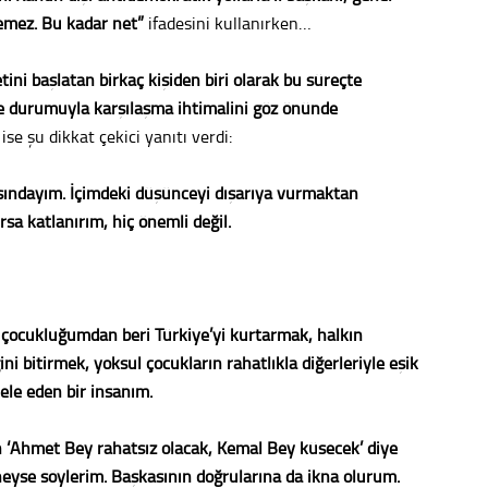
emez. Bu kadar net”
ifadesini kullanırken…
Tepeba
birliği
ulaşı
ini başlatan birkaç kişiden biri olarak bu süreçte
lme durumuyla karşılaşma ihtimalini göz önünde
Fund
se şu dikkat çekici yanıtı verdi:
CHP’li
asındayım. İçimdeki düşünceyi dışarıya vurmaktan
kazana
seçiml
a katlanırım, hiç önemli değil.
Melt
Gürha
Eskişe
n çocukluğumdan beri Türkiye’yi kurtarmak, halkın
Döne
ini bitirmek, yoksul çocukların rahatlıkla diğerleriyle eşik
ele eden bir insanım.
Rifat
‘Ahmet Bey rahatsız olacak, Kemal Bey küsecek’ diye
Sürdür
kültür
eyse söylerim. Başkasının doğrularına da ikna olurum.