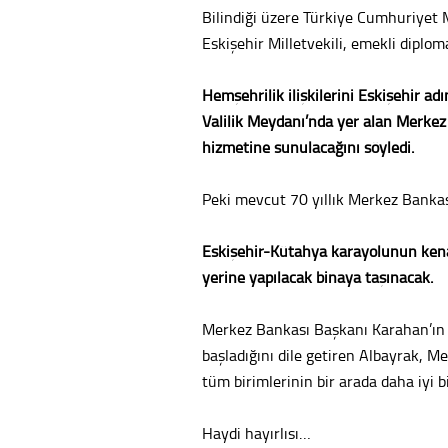
Bilindiği üzere Türkiye Cumhuriyet 
Eskişehir Milletvekili, emekli dipl
Hemşehrilik ilişkilerini Eskişehir 
Valilik Meydanı’nda yer alan Merkez
hizmetine sunulacağını söyledi.
Peki mevcut 70 yıllık Merkez Banka
Eskişehir-Kütahya karayolunun kena
yerine yapılacak binaya taşınacak.
Merkez Bankası Başkanı Karahan’ın 
başladığını dile getiren Albayrak, Me
tüm birimlerinin bir arada daha iyi b
Haydi hayırlısı…