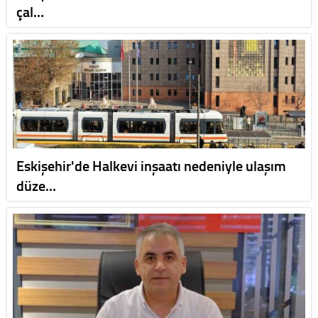
çal…
Eskişehir'de Halkevi inşaatı nedeniyle ulaşım
düze…