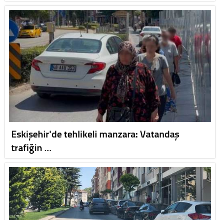
Eskişehir'de tehlikeli manzara: Vatandaş
trafiğin …