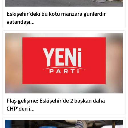
Eskişehir'deki bu kötü manzara günlerdir
vatandaşı…
Flaş gelişme: Eskişehir'de 2 başkan daha
CHP'den i…