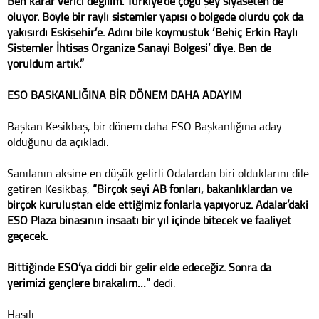
Ben karar verici değilim. Türkiye’de çoğu şey siyaseten de
oluyor. Böyle bir raylı sistemler yapısı o bölgede olurdu çok da
yakışırdı Eskişehir’e. Adını bile koymuştuk ‘Behiç Erkin Raylı
Sistemler İhtisas Organize Sanayi Bölgesi’ diye. Ben de
yoruldum artık.”
ESO BAŞKANLIĞINA BİR DÖNEM DAHA ADAYIM
Başkan Kesikbaş, bir dönem daha ESO Başkanlığına aday
olduğunu da açıkladı.
Sanılanın aksine en düşük gelirli Odalardan biri olduklarını dile
getiren Kesikbaş,
“Birçok şeyi AB fonları, bakanlıklardan ve
birçok kuruluştan elde ettiğimiz fonlarla yapıyoruz. Adalar’daki
ESO Plaza binasının inşaatı bir yıl içinde bitecek ve faaliyet
geçecek.
Bittiğinde ESO’ya ciddi bir gelir elde edeceğiz. Sonra da
yerimizi gençlere bırakalım…”
dedi.
Hasılı…