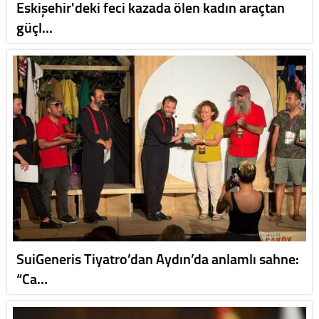
Eskişehir'deki feci kazada ölen kadın araçtan
güçl…
SuiGeneris Tiyatro’dan Aydın’da anlamlı sahne:
“Ca…