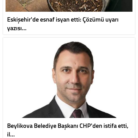
Eskişehir'de esnaf isyan etti: Çözümü uyarı
yazısı…
Beylikova Belediye Başkanı CHP'den istifa etti,
il…