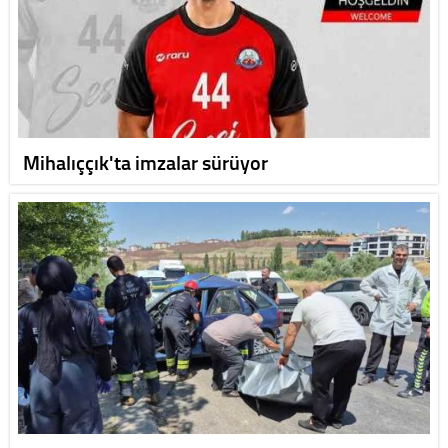
Mihalıççık'ta imzalar sürüyor