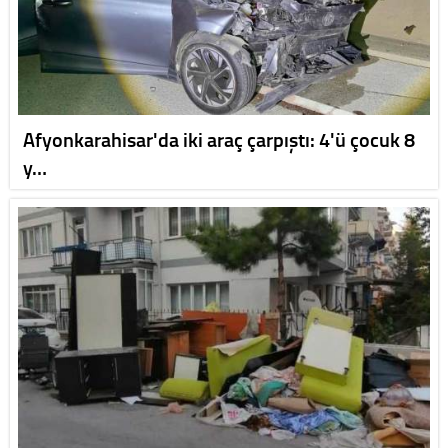
Afyonkarahisar'da iki araç çarpıştı: 4'ü çocuk 8
y…