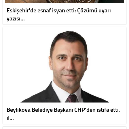
Eskişehir'de esnaf isyan etti: Çözümü uyarı
yazısı…
Beylikova Belediye Başkanı CHP'den istifa etti,
il…