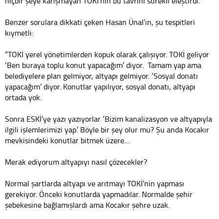
hiçbir şeye karışmayan TOKİ’nin bu tavrını sürekli eleştirdi.
Benzer sorulara dikkati çeken Hasan Ünal’ın, şu tespitleri
kıymetli:
“TOKİ yerel yönetimlerden kopuk olarak çalışıyor. TOKİ geliyor
‘Ben buraya toplu konut yapacağım’ diyor. Tamam yap ama
belediyelere plan gelmiyor, altyapı gelmiyor. ‘Sosyal donatı
yapacağım’ diyor. Konutlar yapılıyor, sosyal donatı, altyapı
ortada yok.
Sonra ESKİ’ye yazı yazıyorlar ‘Bizim kanalizasyon ve altyapıyla
ilgili işlemlerimizi yap.’ Böyle bir şey olur mu? Şu anda Kocakır
mevkisindeki konutlar bitmek üzere…
Merak ediyorum altyapıyı nasıl çözecekler?
Normal şartlarda altyapı ve arıtmayı TOKİ’nin yapması
gerekiyor. Önceki konutlarda yapmadılar. Normalde şehir
şebekesine bağlamışlardı ama Kocakır şehre uzak.