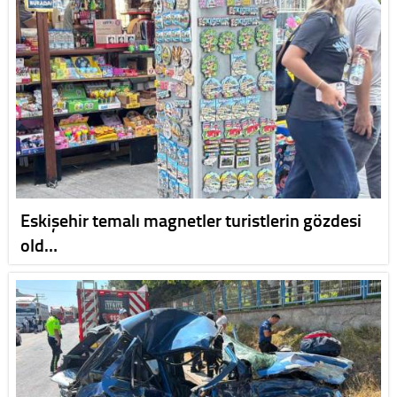
Eskişehir temalı magnetler turistlerin gözdesi
old…