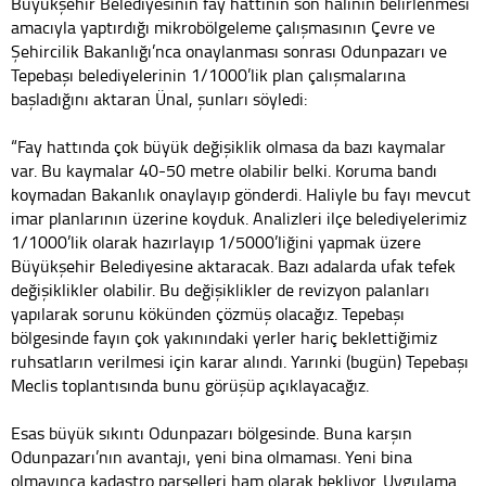
Büyükşehir Belediyesinin fay hattının son halinin belirlenmesi
amacıyla yaptırdığı mikrobölgeleme çalışmasının Çevre ve
Şehircilik Bakanlığı’nca onaylanması sonrası Odunpazarı ve
Tepebaşı belediyelerinin 1/1000’lik plan çalışmalarına
başladığını aktaran Ünal, şunları söyledi:
“Fay hattında çok büyük değişiklik olmasa da bazı kaymalar
var. Bu kaymalar 40-50 metre olabilir belki. Koruma bandı
koymadan Bakanlık onaylayıp gönderdi. Haliyle bu fayı mevcut
imar planlarının üzerine koyduk. Analizleri ilçe belediyelerimiz
1/1000’lik olarak hazırlayıp 1/5000’liğini yapmak üzere
Büyükşehir Belediyesine aktaracak. Bazı adalarda ufak tefek
değişiklikler olabilir. Bu değişiklikler de revizyon palanları
yapılarak sorunu kökünden çözmüş olacağız. Tepebaşı
bölgesinde fayın çok yakınındaki yerler hariç beklettiğimiz
ruhsatların verilmesi için karar alındı. Yarınki (bugün) Tepebaşı
Meclis toplantısında bunu görüşüp açıklayacağız.
Esas büyük sıkıntı Odunpazarı bölgesinde. Buna karşın
Odunpazarı’nın avantajı, yeni bina olmaması. Yeni bina
olmayınca kadastro parselleri ham olarak bekliyor. Uygulama