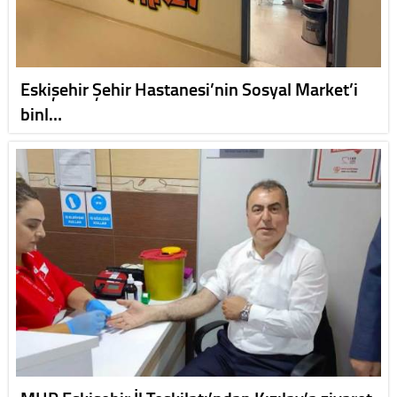
Eskişehir Şehir Hastanesi’nin Sosyal Market’i
binl…