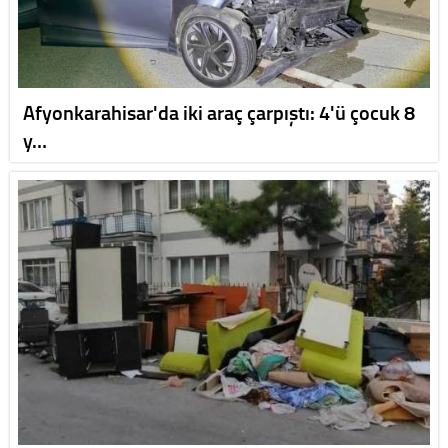
Afyonkarahisar'da iki araç çarpıştı: 4'ü çocuk 8
y…