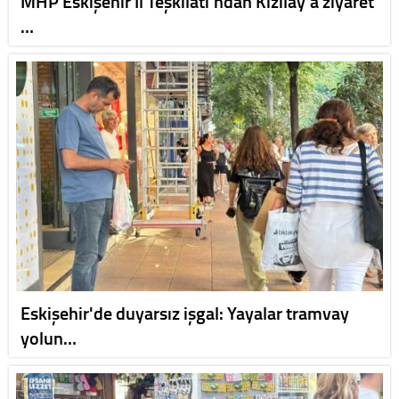
MHP Eskişehir İl Teşkilatı’ndan Kızılay’a ziyaret
…
Eskişehir'de duyarsız işgal: Yayalar tramvay
yolun…