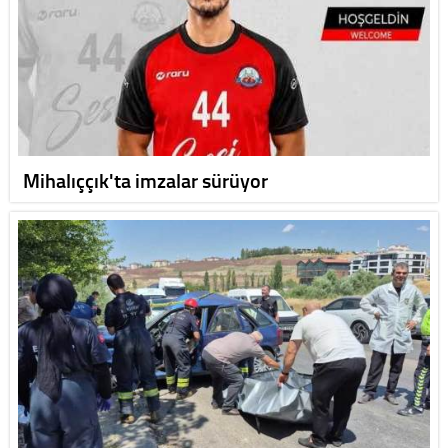
Mihalıççık'ta imzalar sürüyor