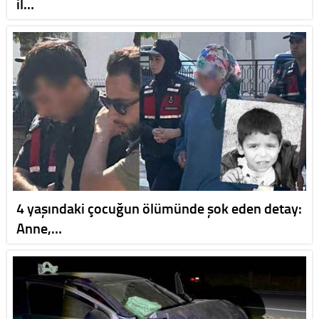
il…
4 yaşındaki çocuğun ölümünde şok eden detay:
Anne,…