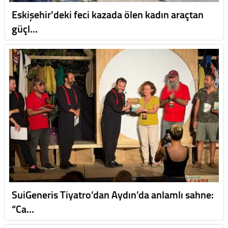
Eskişehir'deki feci kazada ölen kadın araçtan
güçl…
SuiGeneris Tiyatro’dan Aydın’da anlamlı sahne:
“Ca…