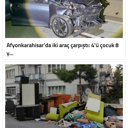
Afyonkarahisar'da iki araç çarpıştı: 4'ü çocuk 8
y…