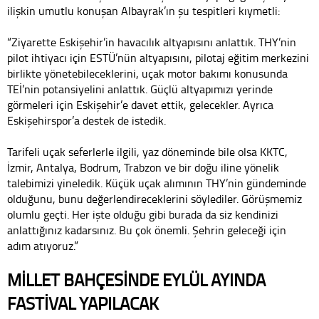
ilişkin umutlu konuşan Albayrak’ın şu tespitleri kıymetli:
“Ziyarette Eskişehir’in havacılık altyapısını anlattık. THY’nin
pilot ihtiyacı için ESTÜ’nün altyapısını, pilotaj eğitim merkezini
birlikte yönetebileceklerini, uçak motor bakımı konusunda
TEİ’nin potansiyelini anlattık. Güçlü altyapımızı yerinde
görmeleri için Eskişehir’e davet ettik, gelecekler. Ayrıca
Eskişehirspor’a destek de istedik.
Tarifeli uçak seferlerle ilgili, yaz döneminde bile olsa KKTC,
İzmir, Antalya, Bodrum, Trabzon ve bir doğu iline yönelik
talebimizi yineledik. Küçük uçak alımının THY’nin gündeminde
olduğunu, bunu değerlendireceklerini söylediler. Görüşmemiz
olumlu geçti. Her işte olduğu gibi burada da siz kendinizi
anlattığınız kadarsınız. Bu çok önemli. Şehrin geleceği için
adım atıyoruz.”
MİLLET BAHÇESİNDE EYLÜL AYINDA
FASTİVAL YAPILACAK