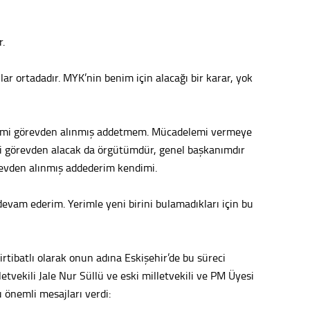
Ahme
r.
Tepeba
r ortadadır. MYK’nin benim için alacağı bir karar, yok
birliği
ulaşı
Fund
ndimi görevden alınmış addetmem. Mücadelemi vermeye
ni görevden alacak da örgütümdür, genel başkanımdır
CHP’li
revden alınmış addederim kendimi.
kazana
seçiml
devam ederim. Yerimle yeni birini bulamadıkları için bu
Melt
Gürha
Eskişe
irtibatlı olarak onun adına Eskişehir’de bu süreci
Döne
etvekili Jale Nur Süllü ve eski milletvekili ve PM Üyesi
önemli mesajları verdi:
Rifat