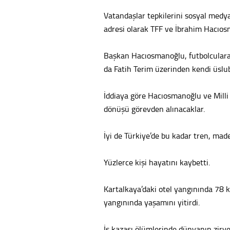
Vatandaşlar tepkilerini sosyal medya
adresi olarak TFF ve İbrahim Hacıosm
Başkan Hacıosmanoğlu, futbolculara v
da Fatih Terim üzerinden kendi üslub
İddiaya göre Hacıosmanoğlu ve Milli
dönüşü görevden alınacaklar.
İyi de Türkiye’de bu kadar tren, made
Yüzlerce kişi hayatını kaybetti.
Kartalkaya’daki otel yangınında 78 ki
yangınında yaşamını yitirdi.
İş kazası ölümlerinde dünyanın zirve