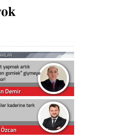
yok
ZARLAR
t yapmak artık
ten gömlek” giymeye
or!
an Demir
ler kaderine terk
 Özcan