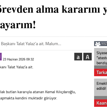
revden alma kararını 
ayarım!
l Başkanı Talat Yalaz’a ait. Malum…
YA
Siyase
a
A
“ateş
23 Haziran 2026 09:32
benziy
anı Talat Yalaz’a ait.
Tark
Emekli
edildi!
lak butlan kararıyla atanan Kemal Kılıçdaroğlu,
 yapmakta kendini muktedir görüyor.
Kaan