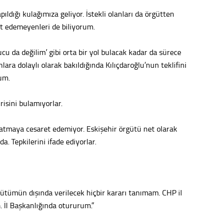
pıldığı kulağımıza geliyor. İstekli olanları da örgütten
Sürdür
kültür
et edemeyenleri de biliyorum.
ucu da değilim’ gibi orta bir yol bulacak kadar da sürece
Konu
lara dolaylı olarak bakıldığında Kılıçdaroğlu’nun teklifini
2023 y
rum.
bekliy
irisini bulamıyorlar.
Tüli
e atmaya cesaret edemiyor. Eskişehir örgütü net olarak
Düşükl
. Tepkilerini ifade ediyorlar.
Op. D
ütümün dışında verilecek hiçbir kararı tanımam. CHP il
Sağlığı
 İl Başkanlığında otururum.”