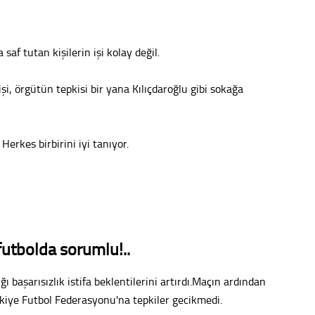
Uzm. 
saf tutan kişilerin işi kolay değil.
Vatand
şi, örgütün tepkisi bir yana Kılıçdaroğlu gibi sokağa
M. M
 Herkes birbirini iyi tanıyor.
Hayır,
Seda
futbolda sorumlu!..
 başarısızlık istifa beklentilerini artırdı.Maçın ardından
rkiye Futbol Federasyonu'na tepkiler gecikmedi.