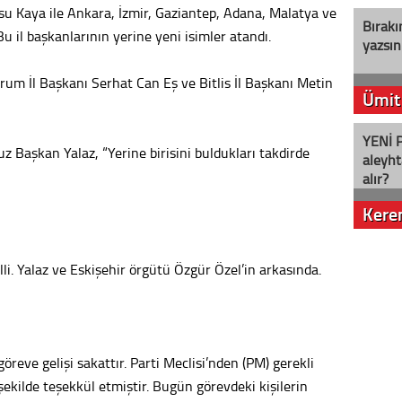
su Kaya ile Ankara, İzmir, Gaziantep, Adana, Malatya ve
Bırakı
Bu il başkanlarının yerine yeni isimler atandı.
yazsın
urum İl Başkanı Serhat Can Eş ve Bitlis İl Başkanı Metin
Ümit
YENİ P
 Başkan Yalaz, “Yerine birisini buldukları takdirde
aleyht
alır?
Kere
Nostalj
i. Yalaz ve Eskişehir örgütü Özgür Özel’in arkasında.
Seval
eve gelişi sakattır. Parti Meclisi’nden (PM) gerekli
Es Es’
 şekilde teşekkül etmiştir. Bugün görevdeki kişilerin