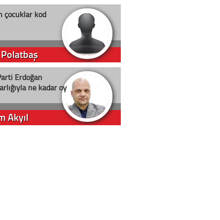
n çocuklar kod
 Polatbaş
arti Erdoğan
arlığıyla ne kadar oy
m Akyıl
iye ilgiliyiz!
 Erci
in yolu açık olsun