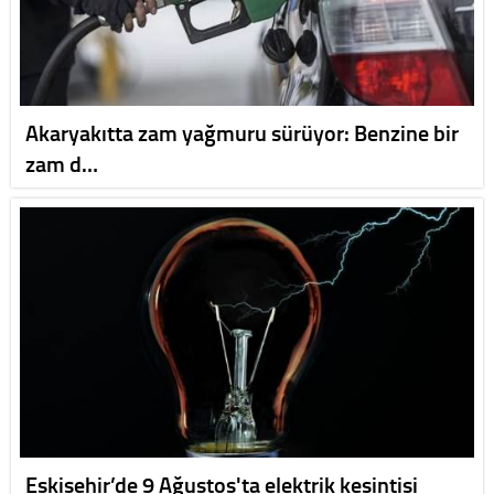
Akaryakıtta zam yağmuru sürüyor: Benzine bir
zam d…
Eskişehir’de 9 Ağustos'ta elektrik kesintisi