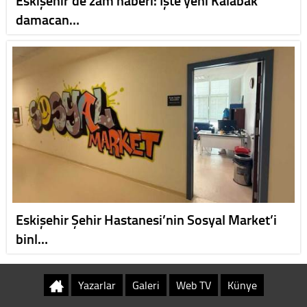
damacan…
Eskişehir Şehir Hastanesi’nin Sosyal Market’i
binl…
Yazarlar
Galeri
Web TV
Künye