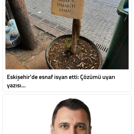
Eskişehir'de esnaf isyan etti: Çözümü uyarı
yazısı…