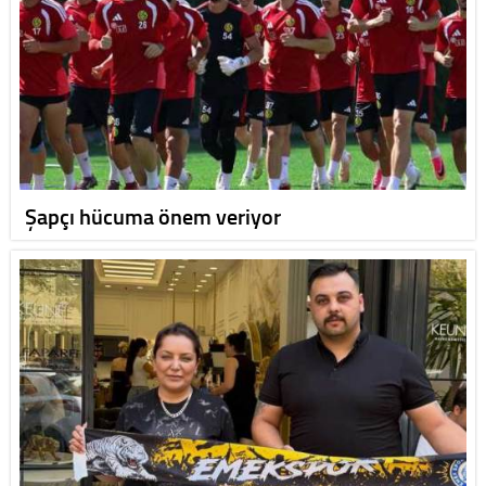
Şapçı hücuma önem veriyor