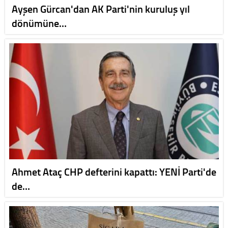
Ayşen Gürcan'dan AK Parti'nin kuruluş yıl
dönümüne…
Ahmet Ataç CHP defterini kapattı: YENİ Parti'de
de…