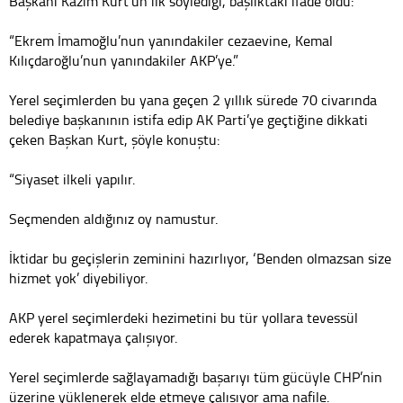
Başkanı Kazım Kurt’un ilk söylediği, başlıktaki ifade oldu:
“Ekrem İmamoğlu’nun yanındakiler cezaevine, Kemal
Kılıçdaroğlu’nun yanındakiler AKP’ye.”
Yerel seçimlerden bu yana geçen 2 yıllık sürede 70 civarında
belediye başkanının istifa edip AK Parti’ye geçtiğine dikkati
çeken Başkan Kurt, şöyle konuştu:
“Siyaset ilkeli yapılır.
Seçmenden aldığınız oy namustur.
İktidar bu geçişlerin zeminini hazırlıyor, ‘Benden olmazsan size
hizmet yok’ diyebiliyor.
AKP yerel seçimlerdeki hezimetini bu tür yollara tevessül
ederek kapatmaya çalışıyor.
Yerel seçimlerde sağlayamadığı başarıyı tüm gücüyle CHP’nin
üzerine yüklenerek elde etmeye çalışıyor ama nafile.