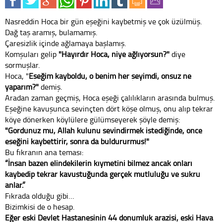
Nasreddin Hoca bir gün eşeğini kaybetmiş ve çok üzülmüş.
Dağ taş aramış, bulamamış.
Çaresizlik içinde ağlamaya başlamış.
Komşuları gelip
"Hayırdır Hoca, niye ağlıyorsun?"
diye
sormuşlar.
Hoca, "
Eşeğim kayboldu, o benim her şeyimdi, onsuz ne
yaparım?"
demiş.
Aradan zaman geçmiş, Hoca eşeği çalılıkların arasında bulmuş.
Eşeğine kavuşunca sevinçten dört köşe olmuş, onu alıp tekrar
köye dönerken köylülere gülümseyerek şöyle demiş:
"Gördünüz mü, Allah kulunu sevindirmek istediğinde, önce
eşeğini kaybettirir, sonra da buldururmuş!"
Bu fıkranın ana teması:
“İnsan bazen elindekilerin kıymetini bilmez ancak onları
kaybedip tekrar kavuştuğunda gerçek mutluluğu ve şükrü
anlar.”
Fıkrada olduğu gibi…
Bizimkisi de o hesap.
Eğer eski Devlet Hastanesinin 44 dönümlük arazisi, eski Hava