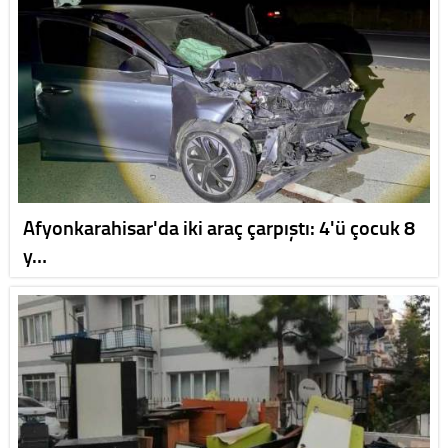
Afyonkarahisar'da iki araç çarpıştı: 4'ü çocuk 8
y…