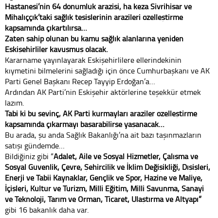
Hastanesi’nin 64 dönümlük arazisi, ha keza Sivrihisar ve
Mihalıççık’taki sağlık tesislerinin arazileri özelleştirme
kapsamında çıkartılırsa…
Zaten sahip olunan bu kamu sağlık alanlarına yeniden
Eskişehirliler kavuşmuş olacak.
Kararname yayınlayarak Eskişehirlilere ellerindekinin
kıymetini bilmelerini sağladığı için önce Cumhurbaşkanı ve AK
Parti Genel Başkanı Recep Tayyip Erdoğan’a…
Ardından AK Parti’nin Eskişehir aktörlerine teşekkür etmek
lazım.
Tabi ki bu sevinç, AK Parti kurmayları araziler özelleştirme
kapsamında çıkarmayı başarabilirse yaşanacak…
Bu arada, şu anda Sağlık Bakanlığı’na ait bazı taşınmazların
satışı gündemde…
Bildiğiniz gibi “
Adalet, Aile ve Sosyal Hizmetler, Çalışma ve
Sosyal Güvenlik, Çevre, Şehircilik ve İklim Değişikliği, Dışişleri,
Enerji ve Tabii Kaynaklar, Gençlik ve Spor, Hazine ve Maliye,
İçişleri, Kültür ve Turizm, Milli Eğitim, Milli Savunma, Sanayi
ve Teknoloji, Tarım ve Orman, Ticaret, Ulaştırma ve Altyapı”
gibi 16 bakanlık daha var.