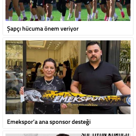
Şapçı hücuma önem veriyor
Emekspor’a ana sponsor desteği