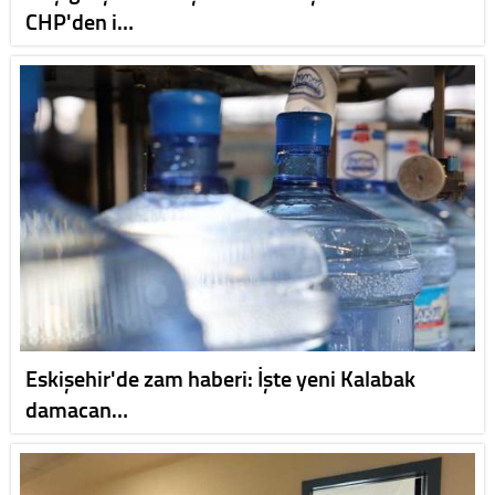
CHP'den i…
Eskişehir'de zam haberi: İşte yeni Kalabak
damacan…