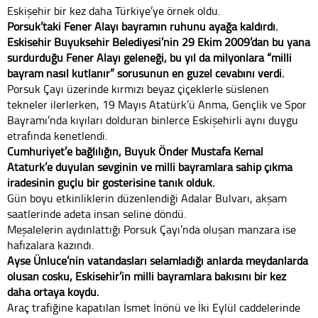
Eskişehir bir kez daha Türkiye’ye örnek oldu.
Porsuk’taki Fener Alayı bayramın ruhunu ayağa kaldırdı.
Eskişehir Büyükşehir Belediyesi’nin 29 Ekim 2009’dan bu yana
sürdürdüğü Fener Alayı geleneği, bu yıl da milyonlara “milli
bayram nasıl kutlanır” sorusunun en güzel cevabını verdi.
Porsuk Çayı üzerinde kırmızı beyaz çiçeklerle süslenen
tekneler ilerlerken, 19 Mayıs Atatürk’ü Anma, Gençlik ve Spor
Bayramı’nda kıyıları dolduran binlerce Eskişehirli aynı duygu
etrafında kenetlendi.
Cumhuriyet’e bağlılığın, Büyük Önder Mustafa Kemal
Atatürk’e duyulan sevginin ve milli bayramlara sahip çıkma
iradesinin güçlü bir gösterisine tanık olduk.
Gün boyu etkinliklerin düzenlendiği Adalar Bulvarı, akşam
saatlerinde adeta insan seline döndü.
Meşalelerin aydınlattığı Porsuk Çayı’nda oluşan manzara ise
hafızalara kazındı.
Ayşe Ünlüce’nin vatandaşları selamladığı anlarda meydanlarda
oluşan coşku, Eskişehir’in milli bayramlara bakışını bir kez
daha ortaya koydu.
Araç trafiğine kapatılan İsmet İnönü ve İki Eylül caddelerinde