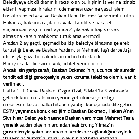
Belediyeye ait dükkanın kiracısı olan bu kişinin iş yerine izinsiz
eklenti yapması, kiralarını ödememesi üzerine yasal işlem
başlatan belediyeyi ve Başkan Habil Dökmeci’yi sorumlu tutan
Hakan A, hakkında açılan davada, tahdit ve hakaret
suçlarından geçen mart ayında 2 yıla yakın hapis cezası
almasına karşın mahkeme tutuklama vermedi.
Aradan 2 ay geçti, geçmedi bu kişi belediye binasına gelerek
tartıştığı Belediye Başkan Yardımcısı Mehmet Taş’ı darbettiği
iddiasıyla gözaltına alındı, ardından tutuklandı.
Buraya kadar bir sorun yok, adalet yerini buldu.
Ancak işin garip tarafı, Başkan Dökmeci’nin, uzunca bir süredir
tehdit edildiği gerekçesiyle yakın koruma talebine olumlu yanıt
verilmedi.
Hatta CHP Genel Başkanı Özgür Özel, 8 Mart’ta Sivrihisar’a
gelerek koruma talebinin yerine getirilmesi gerektiği
meselesini bizzat halka hitaben yaptığı konuşmada dile getirdi.
ESTV yayınında konuk ettiğimiz Başkan Dökmeci, Hakan A’nın
Sivrihisar Belediye binasında Başkan yardımcısı Mehmet Taş’a
yönelik saldırı olayının ardından Vali Erdinç Yılmaz’ın
girişimleriyle yakın korumanın kendisine sağlandığını söyledi.
Vali Erdinç Yılmaz’ın, saldırı olayının ardından yaşanan