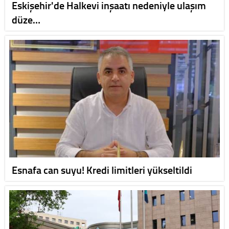
Eskişehir'de Halkevi inşaatı nedeniyle ulaşım
düze…
Esnafa can suyu! Kredi limitleri yükseltildi