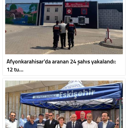
Afyonkarahisar’da aranan 24 şahıs yakalandı:
12 tu…