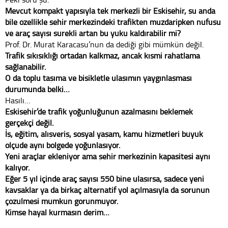
Mevcut kompakt yapısıyla tek merkezli bir Eskişehir, şu anda
bile özellikle şehir merkezindeki trafikten muzdaripken nüfusu
ve araç sayısı sürekli artan bu yükü kaldırabilir mi?
Prof. Dr. Murat Karacasu’nun da dediği gibi mümkün değil.
Trafik sıkışıklığı ortadan kalkmaz, ancak kısmi rahatlama
sağlanabilir.
O da toplu taşıma ve bisikletle ulaşımın yaygınlaşması
durumunda belki…
Hasılı…
Eskişehir’de trafik yoğunluğunun azalmasını beklemek
gerçekçi değil.
İş, eğitim, alışveriş, sosyal yaşam, kamu hizmetleri büyük
ölçüde aynı bölgede yoğunlaşıyor.
Yeni araçlar ekleniyor ama şehir merkezinin kapasitesi aynı
kalıyor.
Eğer 5 yıl içinde araç sayısı 550 bine ulaşırsa, sadece yeni
kavşaklar ya da birkaç alternatif yol açılmasıyla da sorunun
çözülmesi mümkün görünmüyor.
Kimse hayal kurmasın derim…