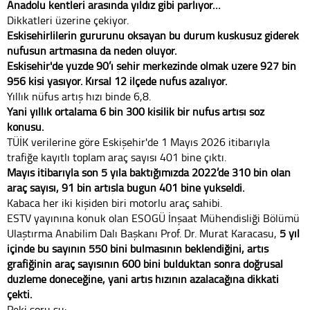
Anadolu kentleri arasında yıldız gibi parlıyor…
Dikkatleri üzerine çekiyor.
Eskişehirlilerin gururunu okşayan bu durum kuşkusuz giderek
nüfusun artmasına da neden oluyor.
Eskişehir'de yüzde 90’ı şehir merkezinde olmak üzere 927 bin
956 kişi yaşıyor. Kırsal 12 ilçede nüfus azalıyor.
Yıllık nüfus artış hızı binde 6,8.
Yani yıllık ortalama 6 bin 300 kişilik bir nüfus artışı söz
konusu.
TÜİK verilerine göre Eskişehir'de 1 Mayıs 2026 itibarıyla
trafiğe kayıtlı toplam araç sayısı 401 bine çıktı.
Mayıs itibarıyla son 5 yıla baktığımızda 2022’de 310 bin olan
araç sayısı, 91 bin artışla bugün 401 bine yükseldi.
Kabaca her iki kişiden biri motorlu araç sahibi.
ESTV yayınına konuk olan ESOGÜ İnşaat Mühendisliği Bölümü
Ulaştırma Anabilim Dalı Başkanı Prof. Dr. Murat Karacasu,
5 yıl
içinde bu sayının 550 bini bulmasının beklendiğini, artış
grafiğinin araç sayısının 600 bini bulduktan sonra doğrusal
düzleme döneceğine, yani artış hızının azalacağına dikkati
çekti.
Peki soru şu: