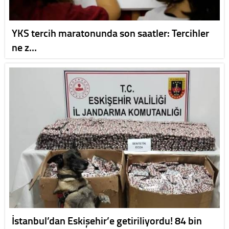
YKS tercih maratonunda son saatler: Tercihler
ne z…
İstanbul’dan Eskişehir’e getiriliyordu! 84 bin