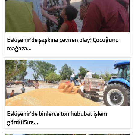
Eskişehir’de şaşkına çeviren olay! Çocuğunu
mağaza…
Eskişehir’de binlerce ton hububat işlem
gördü!Sıra…