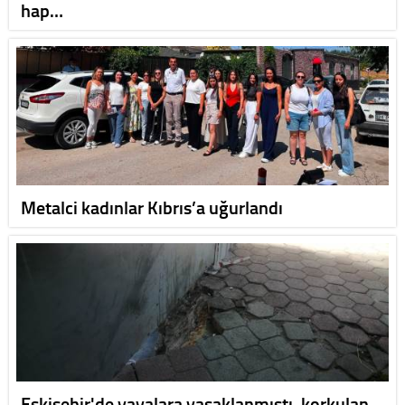
hap…
Metalci kadınlar Kıbrıs’a uğurlandı
Eskişehir'de yayalara yasaklanmıştı, korkulan