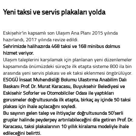
Yeni taksi ve servis plakaları yolda
Eskişehir'in kapsamlı son Ulaşım Ana Planı 2015 yılında
hazırlandı, 2017 yılında revize edildi.
Şehrimizde halihazırda 468 taksi ve 168 minibüs dolmuş
hizmet veriyor.
Ulaşım taleplerini karşılamak için planlanan yeni düzenlemeler
kapsamında önümüzdeki süreçte ilk etapta sisteme 800 ila bin
arasında yeni servis plakası ve ek taksi eklenmesi öngörülüyor.
ESOGÜ İnşaat Mühendisliği Bölümü Ulaştırma Anabilim Dalı
Başkanı Prof. Dr. Murat Karacasu, Büyükşehir Belediyesi ve
Eskişehir Şoförler ve Otomobilciler Odası ile yaptıkları
görüşmeler doğrultusunda ilk etapta, birkaç ay içinde 50 taksi
plakası için ihale açılacağını söyledi.
Bu sayının gelen talep ve ihtiyaçlar doğrultusunda 50’şerli
gruplar halinde peyderpey artırılabileceğini dile getiren Prof. Dr.
Karacasu, taksi plakalarının 10 yıllık kiralama modeliyle ihale
edileceğini belirtti.