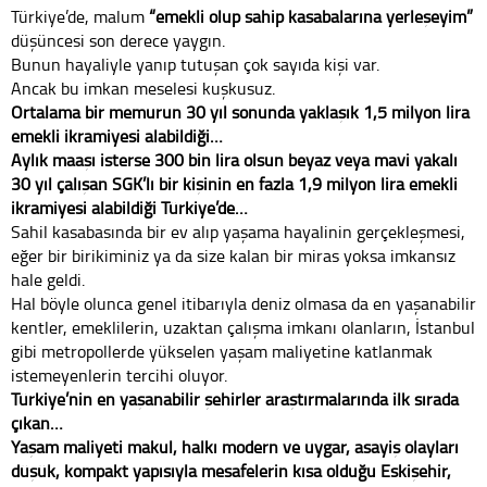
Türkiye’de, malum
“emekli olup sahip kasabalarına yerleşeyim”
düşüncesi son derece yaygın.
Bunun hayaliyle yanıp tutuşan çok sayıda kişi var.
Ancak bu imkan meselesi kuşkusuz.
Ortalama bir memurun 30 yıl sonunda yaklaşık 1,5 milyon lira
emekli ikramiyesi alabildiği…
Aylık maaşı isterse 300 bin lira olsun beyaz veya mavi yakalı
30 yıl çalışan SGK’lı bir kişinin en fazla 1,9 milyon lira emekli
ikramiyesi alabildiği Türkiye’de…
Sahil kasabasında bir ev alıp yaşama hayalinin gerçekleşmesi,
eğer bir birikiminiz ya da size kalan bir miras yoksa imkansız
hale geldi.
Hal böyle olunca genel itibarıyla deniz olmasa da en yaşanabilir
kentler, emeklilerin, uzaktan çalışma imkanı olanların, İstanbul
gibi metropollerde yükselen yaşam maliyetine katlanmak
istemeyenlerin tercihi oluyor.
Türkiye’nin en yaşanabilir şehirler araştırmalarında ilk sırada
çıkan…
Yaşam maliyeti makul, halkı modern ve uygar, asayiş olayları
düşük, kompakt yapısıyla mesafelerin kısa olduğu Eskişehir,