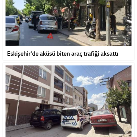
Eskişehir'de aküsü biten araç trafiği aksattı