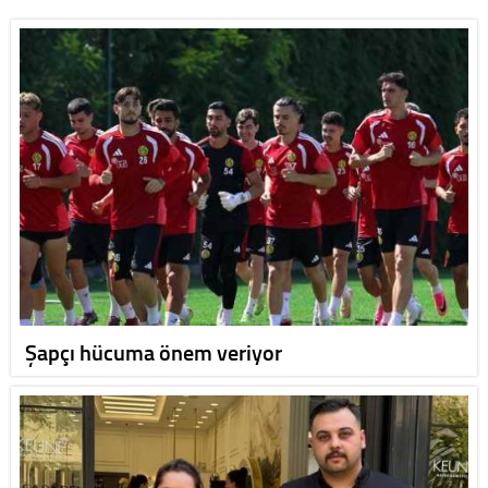
Şapçı hücuma önem veriyor