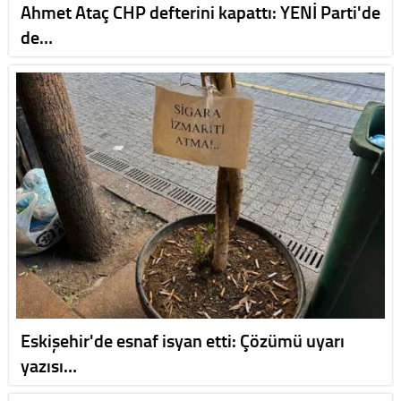
Ahmet Ataç CHP defterini kapattı: YENİ Parti'de
de…
Eskişehir'de esnaf isyan etti: Çözümü uyarı
yazısı…