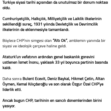
Türkiye siyasi tarihi açısından da unutulmaz bir dönüm noktası
oldu.
Cumhuriyetçilik, Halkçılık, Milliyetçilik ve Laiklik ilkelerinin
şekillendiği süreç, 1931 yılında Devletçilik ve Devrimcilik
ilkelerinin de eklenmesiyle tamamlandı.
Böylece CHP’nin simgesi olan
“Altı Ok”
, amblemin yanında bir
siyasi ve ideolojik çerçeve haline geldi.
Atatürk’ün vefatının ardından genel başkanlık görevini
üstlenen İsmet İnönü, yaklaşık 33 yıl boyunca partinin başında
kaldı.
Daha sonra
Bülent Ecevit, Deniz Baykal, Hikmet Çetin, Altan
Öymen, Kemal Kılıçdaroğlu ve son olarak Özgür Özel
CHP’ye
liderlik etti.
Ancak bugün CHP, tarihinin en sancılı dönemlerinden birini
yaşıyor.