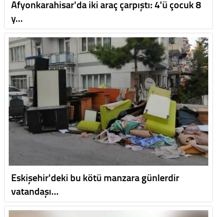
Afyonkarahisar'da iki araç çarpıştı: 4'ü çocuk 8
y…
Eskişehir'deki bu kötü manzara günlerdir
vatandaşı…