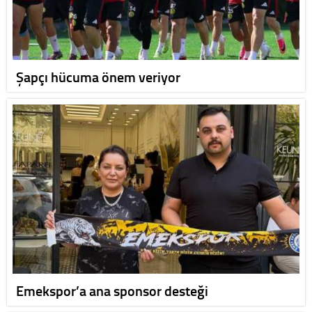
Şapçı hücuma önem veriyor
Emekspor’a ana sponsor desteği