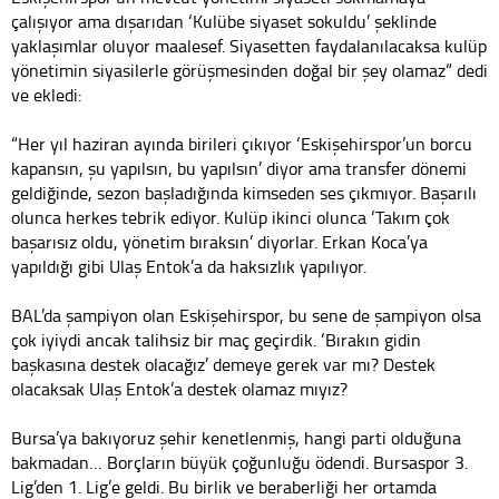
çalışıyor ama dışarıdan ‘Kulübe siyaset sokuldu’ şeklinde
yaklaşımlar oluyor maalesef. Siyasetten faydalanılacaksa kulüp
yönetimin siyasilerle görüşmesinden doğal bir şey olamaz“ dedi
ve ekledi:
“Her yıl haziran ayında birileri çıkıyor ‘Eskişehirspor’un borcu
kapansın, şu yapılsın, bu yapılsın’ diyor ama transfer dönemi
geldiğinde, sezon başladığında kimseden ses çıkmıyor. Başarılı
olunca herkes tebrik ediyor. Kulüp ikinci olunca ‘Takım çok
başarısız oldu, yönetim bıraksın’ diyorlar. Erkan Koca’ya
yapıldığı gibi Ulaş Entok’a da haksızlık yapılıyor.
BAL’da şampiyon olan Eskişehirspor, bu sene de şampiyon olsa
çok iyiydi ancak talihsiz bir maç geçirdik. ‘Bırakın gidin
başkasına destek olacağız’ demeye gerek var mı? Destek
olacaksak Ulaş Entok’a destek olamaz mıyız?
Bursa’ya bakıyoruz şehir kenetlenmiş, hangi parti olduğuna
bakmadan… Borçların büyük çoğunluğu ödendi. Bursaspor 3.
Lig’den 1. Lig’e geldi. Bu birlik ve beraberliği her ortamda