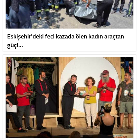
Eskişehir'deki feci kazada ölen kadın araçtan
güçl…