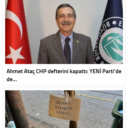
Ahmet Ataç CHP defterini kapattı: YENİ Parti'de
de…