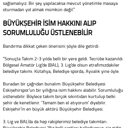
sağlamalıyız. Bir şey yapılacaksa mevcut yönetimle masaya
oturmadan yol almak mümkün değil.”
BÜYÜKŞEHİR İSİM HAKKINI ALIP
SORUMLULUĞU ÜSTLENEBİLİR
Bandırma dikkat çeken önerisini şöyle dile getirdi:
“Sonuçta Takım 2-3 yılda belli bir yere geldi. Tecrübe kazanıldı.
Bölgesel Amatör Lig’de (BAL), 3. Lig’de olsun etrafımızdakiler
belediye takımı. Kütahya, Belediye sporda, Ayvalık yine öyle.
Buradan bir çağrıdan bunalım: Büyükşehir Belediyesi
Eskişehirspor’un bir yıllığına isim hakkını alabilir. Sorumluluğu
üstlenebilir. Böylece takım birçok sıkıntıdan kurtulup belki
şehir de kenetlenir. ‘Tamam ben el atıyorum’ diyebilir.
Eskişehir’in en büyük aktörü Büyükşehir Belediyesi.
3. Lig ve BAL’da da hep rakiplerimiz belediye takımları.
Büyükşehir Belediyesi ‘Biz belli şartları hallediyoruz, siz gidin