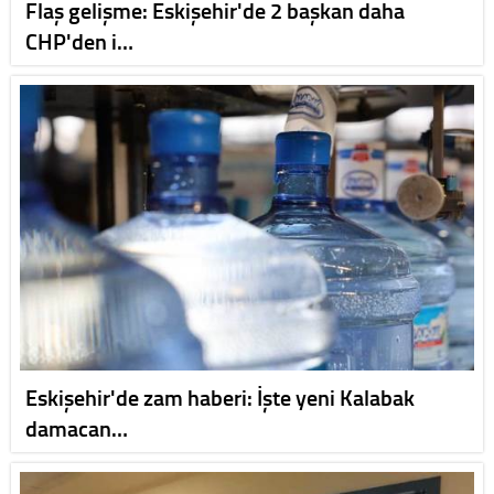
Flaş gelişme: Eskişehir'de 2 başkan daha
CHP'den i…
Eskişehir'de zam haberi: İşte yeni Kalabak
damacan…