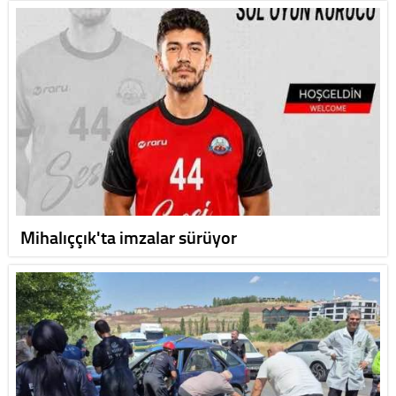
Mihalıççık'ta imzalar sürüyor