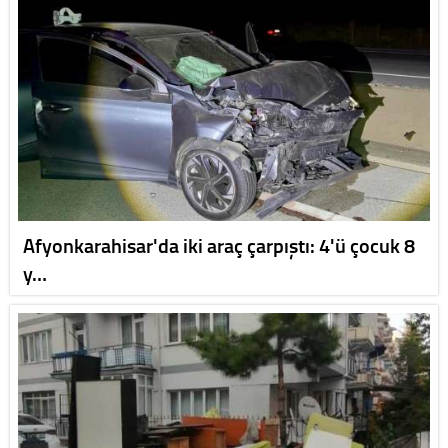
Afyonkarahisar'da iki araç çarpıştı: 4'ü çocuk 8
y…