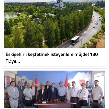
Eskişehir’i keşfetmek isteyenlere müjde! 180
TL’ye…