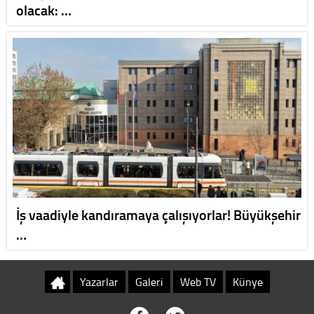
olacak: …
İş vaadiyle kandıramaya çalışıyorlar! Büyükşehir
…
Yazarlar
Galeri
Web TV
Künye