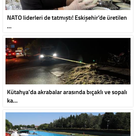
NATO liderleri de tatmıştı! Eskişehir’de üretilen
…
Kütahya'da akrabalar arasında bıçaklı ve sopalı
ka…