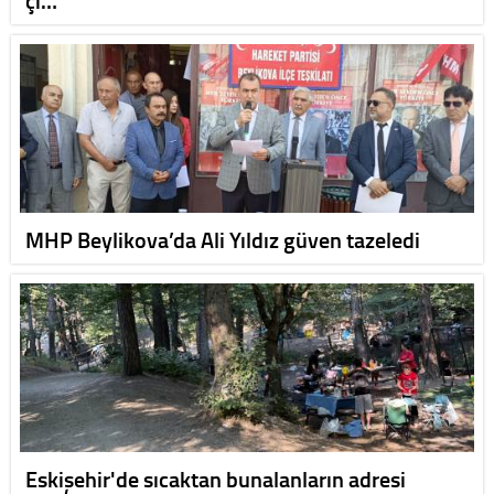
MHP Beylikova’da Ali Yıldız güven tazeledi
Eskişehir'de sıcaktan bunalanların adresi