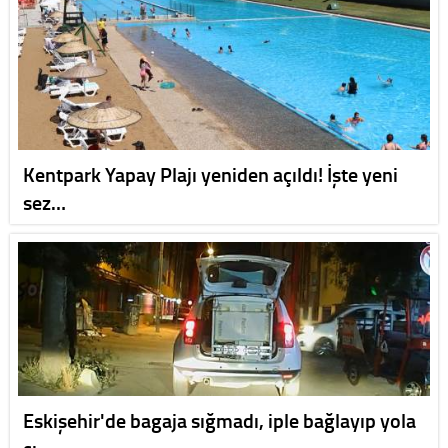
Kentpark Yapay Plajı yeniden açıldı! İşte yeni
sez…
Eskişehir'de bagaja sığmadı, iple bağlayıp yola
çı…