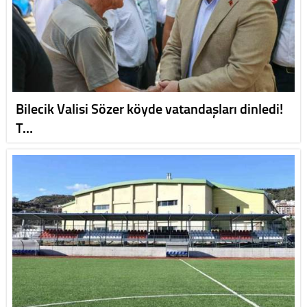
Bilecik Valisi Sözer köyde vatandaşları dinledi!
T…