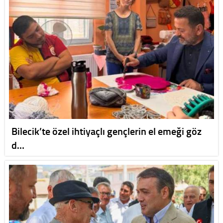
Bilecik’te özel ihtiyaçlı gençlerin el emeği göz
d…