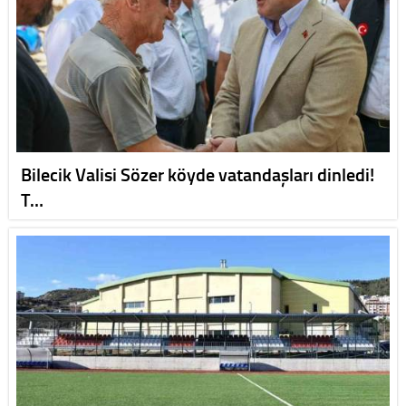
Bilecik Valisi Sözer köyde vatandaşları dinledi!
T…