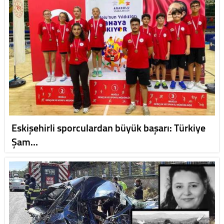
Eskişehirli sporculardan büyük başarı: Türkiye
Şam…