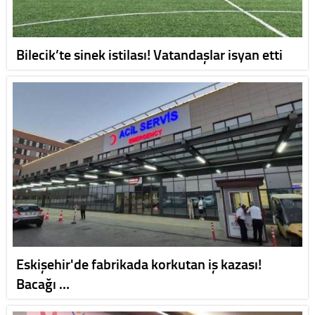
Bilecik’te sinek istilası! Vatandaşlar isyan etti
Eskişehir'de fabrikada korkutan iş kazası!
Bacağı …