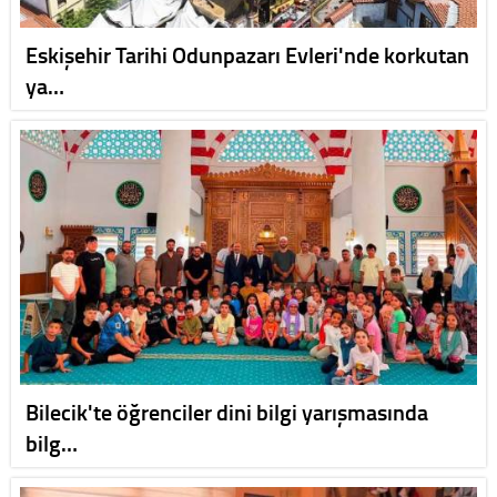
Eskişehir Tarihi Odunpazarı Evleri'nde korkutan
ya…
Bilecik'te öğrenciler dini bilgi yarışmasında
bilg…