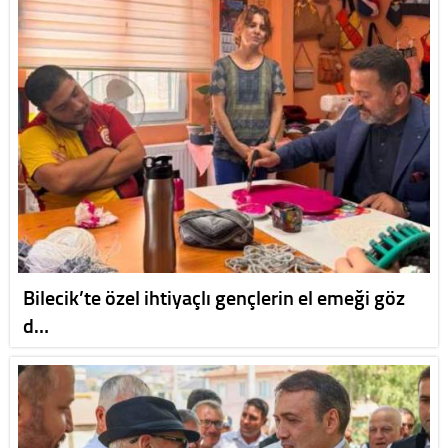
Bilecik’te özel ihtiyaçlı gençlerin el emeği göz
d…