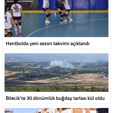
Hentbolda yeni sezon takvimi açıklandı
Bilecik'te 30 dönümlük buğday tarlası kül oldu