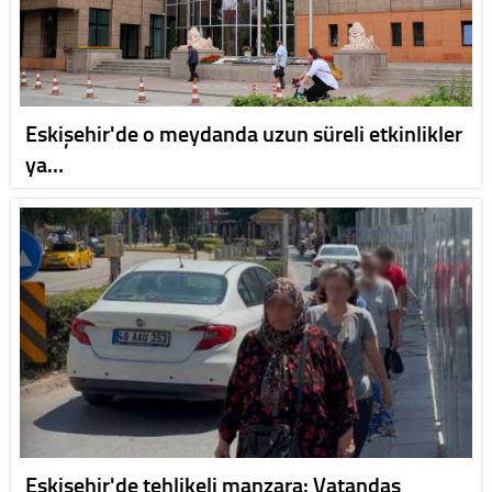
Eskişehir'de o meydanda uzun süreli etkinlikler
ya…
Eskişehir'de tehlikeli manzara: Vatandaş