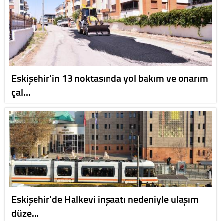
Eskişehir'in 13 noktasında yol bakım ve onarım
çal…
Eskişehir'de Halkevi inşaatı nedeniyle ulaşım
düze…