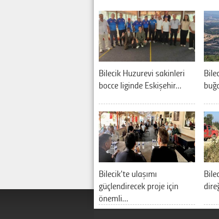
Bilecik Huzurevi sakinleri
Bile
bocce liginde Eskişehir…
buğd
Bilecik'te ulaşımı
Bile
güçlendirecek proje için
dire
önemli…