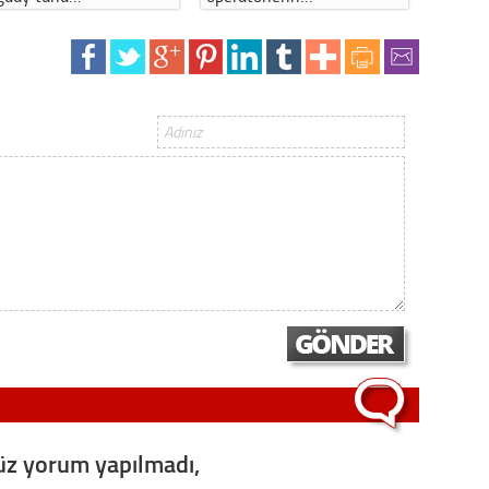
Gürha
Eskişe
Döne
Rifat
Sürdür
kültür
Konu
2023 y
bekliy
Tüli
Düşükl
z yorum yapılmadı,