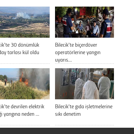
cik'te 30 dönümlük
Bilecik'te biçerdöver
ay tarlası kül oldu
operatörlerine yangın
uyarıs…
cik'te devrilen elektrik
Bilecik'te gıda işletmelerine
ği yangına neden …
sıkı denetim