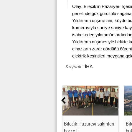
Olay; Bilecik'in Pazaryeri ilçe
genelinde gök gürültülü sağanak
Yıldırımın düşme anı, köyde bu
kamerasıyla saniye saniye kayd
isabet eden yıldırım'ın ardında
Yıldırımın düşmesiyle birlikte 
cihazların zarar gördüğü öğren
elektrik kesintileri meydana geld
Kaynak :
İHA
Bilecik Huzurevi sakinleri
Bi
bocce li…
bu