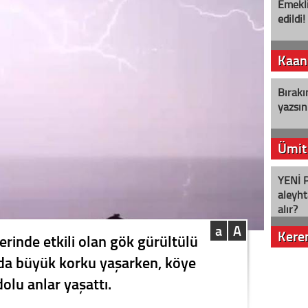
Emekli
edildi!
Kaan
Bırakı
yazsın
Ümit
YENİ P
aleyht
alır?
a
A
Kere
erinde etkili olan gök gürültülü
nda büyük korku yaşarken, köye
Nostalj
olu anlar yaşattı.