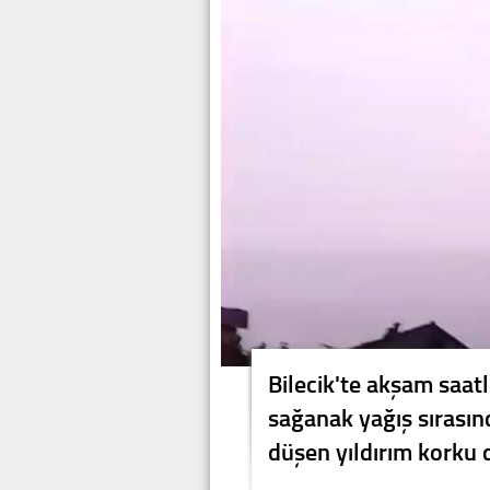
Bilecik'te akşam saatl
sağanak yağış sırası
düşen yıldırım korku d