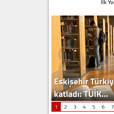
İlk Y
Eskişehir Türkiy
katladı: TÜİK…
1
2
3
4
5
6
7