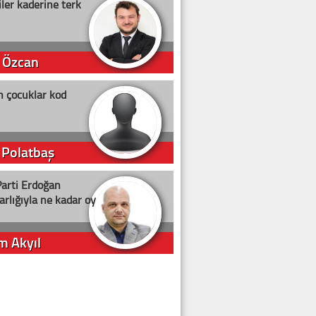
ler kaderine terk
 Özcan
n çocuklar kod
 Polatbaş
arti Erdoğan
arlığıyla ne kadar oy
m Akyıl
iye ilgiliyiz!