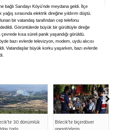
Seval
sine bağlı Sarıdayı Köyü'nde meydana geldi. İlçe
 yağış sırasında elektrik direğine yıldırım düştü.
Es Es’
lunan bir vatandaş tarafından cep telefonu
edildi. Görüntülerde büyük bir gürültüyle direğe
n çevrede kısa süreli panik yaşandığı görüldü.
köyde bazı evlerde televizyon, modem, uydu alıcısı
Ahme
ildi. Vatandaşlar büyük korku yaşarken, bazı evlerde
i.
Tepeba
birliği
ulaşı
Fund
CHP’li
kazana
seçiml
Melt
lecik'te 30 dönümlük
Bilecik'te biçerdöver
Bilecik
ğday tarla…
operatörlerin…
güçlen