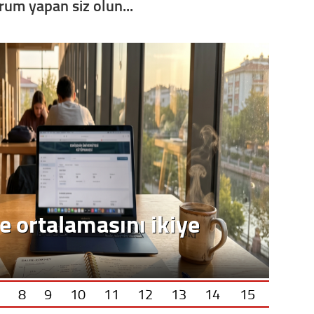
orum yapan siz olun...
Op. D
Sağlığı
Uzm. 
Vatand
M. M
e ortalamasını ikiye
Hayır,
Seda
8
9
10
11
12
13
14
15