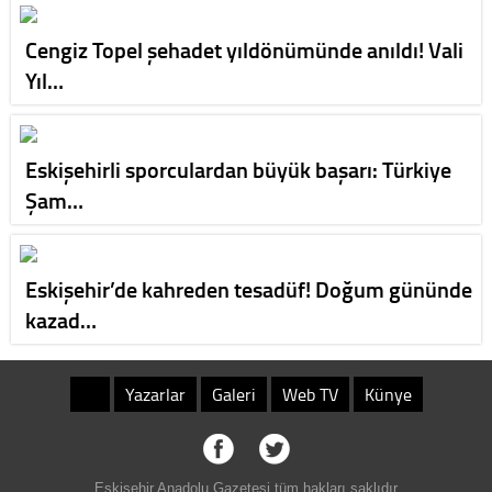
Cengiz Topel şehadet yıldönümünde anıldı! Vali
Yıl…
Eskişehirli sporculardan büyük başarı: Türkiye
Şam…
Eskişehir’de kahreden tesadüf! Doğum gününde
kazad…
Yazarlar
Galeri
Web TV
Künye
Eskişehir Anadolu Gazetesi tüm hakları saklıdır