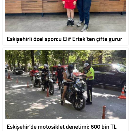
Eskişehirli özel sporcu Elif Ertek’ten çifte gurur
Eskişehir’de motosiklet denetimi: 600 bin TL