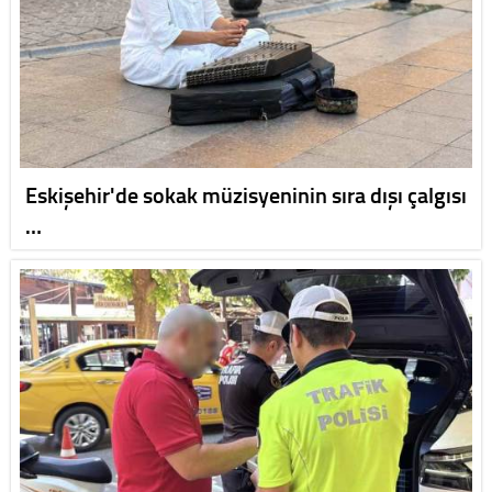
Eskişehir'de sokak müzisyeninin sıra dışı çalgısı
…