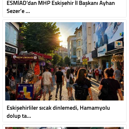
ESMİAD’dan MHP Eskişehir İl Başkanı Ayhan
Sezer’e …
Eskişehirliler sıcak dinlemedi, Hamamyolu
dolup ta…