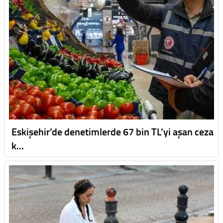
Eskişehir’de denetimlerde 67 bin TL’yi aşan ceza
k…