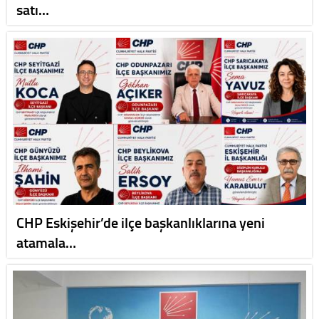
satı…
CHP Eskişehir’de ilçe başkanlıklarına yeni
atamala…