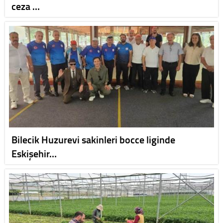
ceza …
Bilecik Huzurevi sakinleri bocce liginde
Eskişehir…