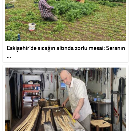
Eskişehir’de sıcağın altında zorlu mesai: Seranın
…