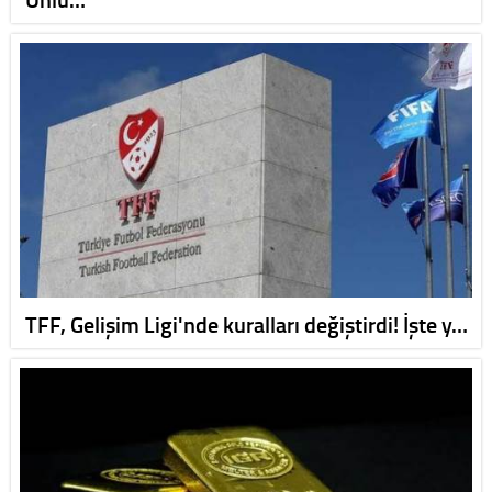
TFF, Gelişim Ligi'nde kuralları değiştirdi! İşte y…