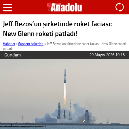
Jeff Bezos’un şirketinde roket faciası:
New Glenn roketi patladı!
Haberler
>
Gündem haberleri
»
Jeff Bezos’un şirketinde roket faciası: New Glenn roketi
patladı!
Gündem
29 Mayıs 2026 10:18