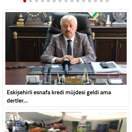
Eskişehirli esnafa kredi müjdesi geldi ama
dertler…