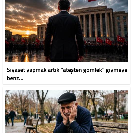
Siyaset yapmak artık “ateşten gömlek” giymeye
benz…