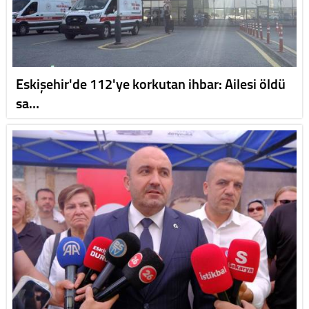
Eskişehir'de 112'ye korkutan ihbar: Ailesi öldü
sa…