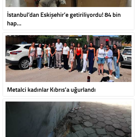
İstanbul’dan Eskişehir’e getiriliyordu! 84 bin
hap…
Metalci kadınlar Kıbrıs’a uğurlandı