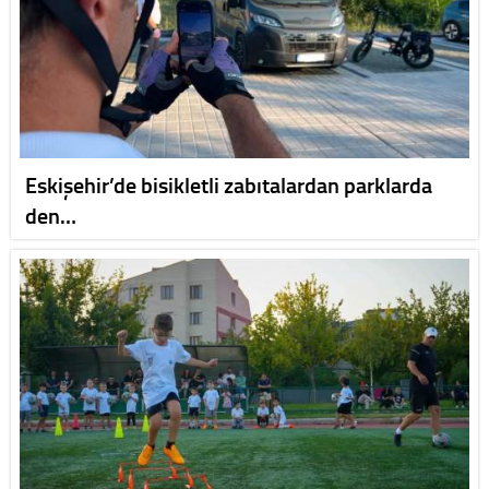
Eskişehir’de bisikletli zabıtalardan parklarda
den…