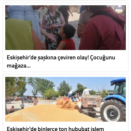
Eskişehir’de şaşkına çeviren olay! Çocuğunu
mağaza…
Eskişehir’de binlerce ton hububat işlem