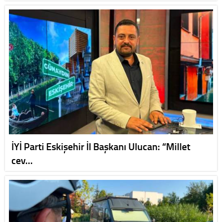
İYİ Parti Eskişehir İl Başkanı Ulucan: “Millet
cev…