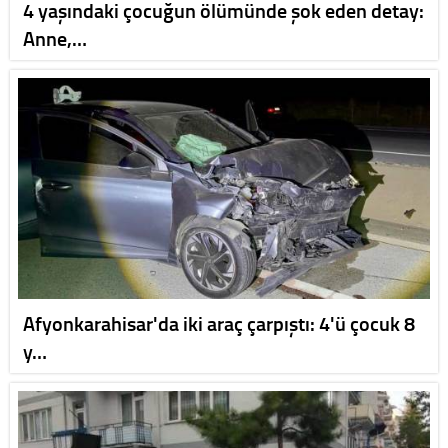
4 yaşındaki çocuğun ölümünde şok eden detay:
Anne,…
Afyonkarahisar'da iki araç çarpıştı: 4'ü çocuk 8
y…