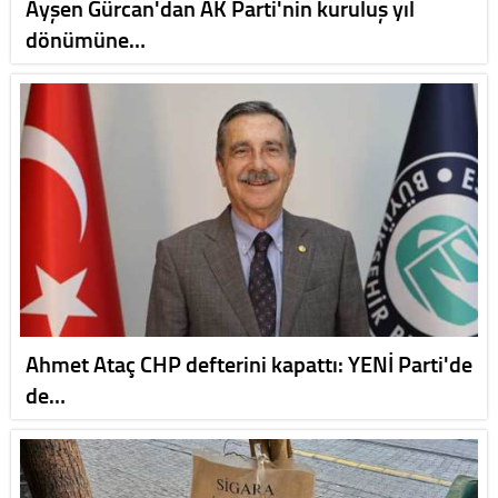
Ayşen Gürcan'dan AK Parti'nin kuruluş yıl
dönümüne…
Ahmet Ataç CHP defterini kapattı: YENİ Parti'de
de…