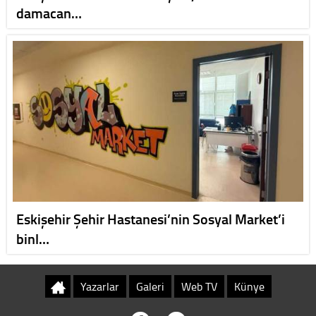
damacan…
Eskişehir Şehir Hastanesi’nin Sosyal Market’i
binl…
Yazarlar
Galeri
Web TV
Künye