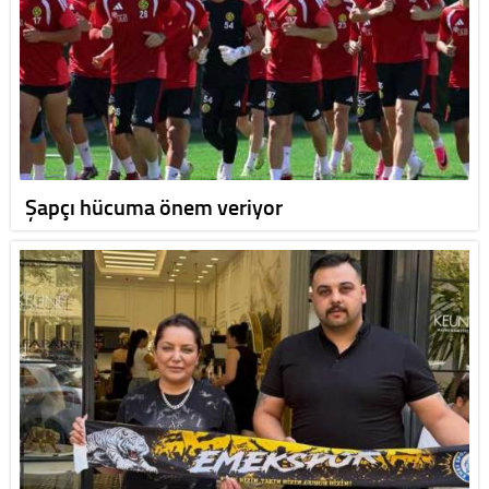
Şapçı hücuma önem veriyor