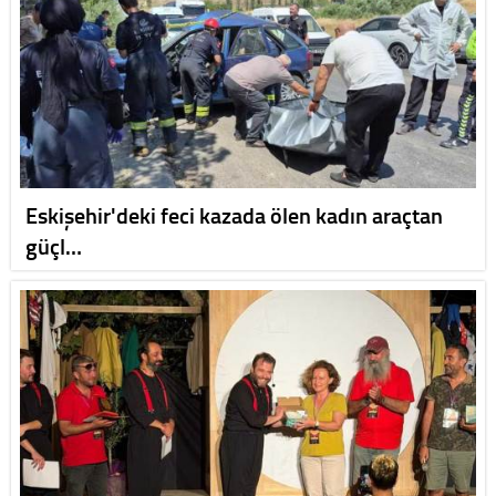
Eskişehir'deki feci kazada ölen kadın araçtan
güçl…