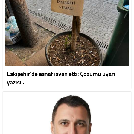
Eskişehir'de esnaf isyan etti: Çözümü uyarı
yazısı…