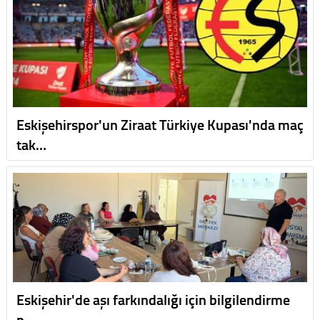
Eskişehirspor'un Ziraat Türkiye Kupası'nda maç
tak…
Eskişehir'de aşı farkındalığı için bilgilendirme
p…