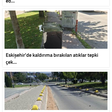
ed…
Eskişehir'de kaldırıma bırakılan atıklar tepki
çek…