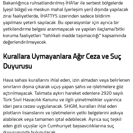
Bakanlığınca ruhsatlandırılmış İHA'lar ile serbest bölgelerde
(yeşil bölge) ve meskun mahal (yerleşim yeri) dışında yapılacak
zirai faaliyetlerde, İHATTYS üzerinden sadece bildirim
yapılması yeterli sayılacak. Bu operasyonlar için ayrıca bir
yetkilendirme belgesi aranmayacak ve yapılan ilaçlama/bitki
koruma faaliyetleri "tehlikeli madde taşımacılığı" kapsamında
değerlendirilmeyecek.
Kurallara Uymayanlara Ağır Ceza ve Suç
Duyurusu
Hava sahası kurallarını ihlal eden, izin almadan veya belirlenen
sınırların dışına çıkarak uçuş yapan şahıs ve işletmelere göz
açtırılmayacak. Talimata aykırı hareket edenlere 2920 sayılı
Türk Sivil Havacılık Kanunu ve ilgili yönetmelikler uyarınca
idari para cezası uygulanacak. SHGM, kuralları ihlal eden
pilotların lisanslarını ve işletmelerin yetki belgelerini askıya
alabilecek veya tamamen iptal edebilecek. Ayrıca suç teşkil
eden gizli uçuşlar için Cumhuriyet başsavcılıklarına suç
duyurusunda bulunulacak.