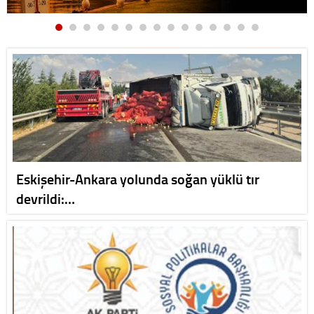
Eskişehir-Ankara yolunda soğan yüklü tır
devrildi:…