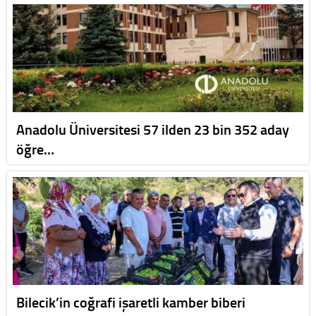
Anadolu Üniversitesi 57 ilden 23 bin 352 aday
öğre…
Bilecik’in coğrafi işaretli kamber biberi