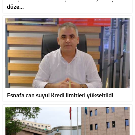
düze…
Esnafa can suyu! Kredi limitleri yükseltildi