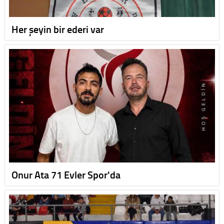
Her şeyin bir ederi var
Onur Ata 71 Evler Spor'da