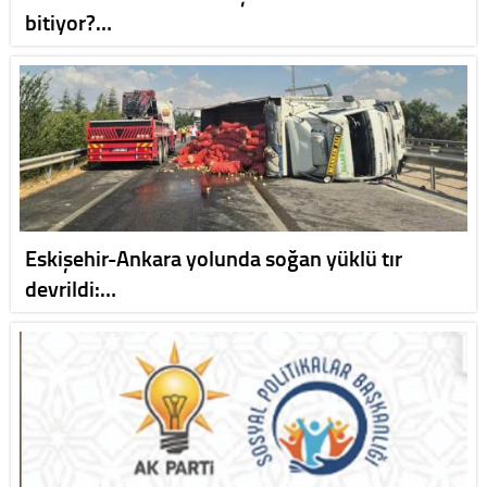
bitiyor?…
Eskişehir-Ankara yolunda soğan yüklü tır
devrildi:…