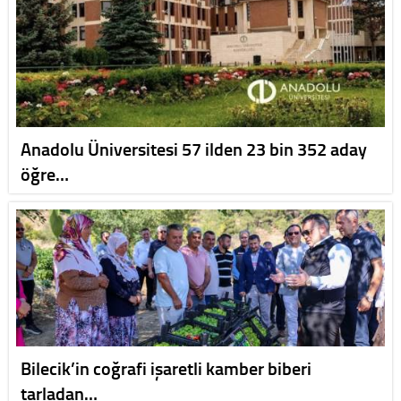
Anadolu Üniversitesi 57 ilden 23 bin 352 aday
öğre…
Bilecik’in coğrafi işaretli kamber biberi
tarladan…