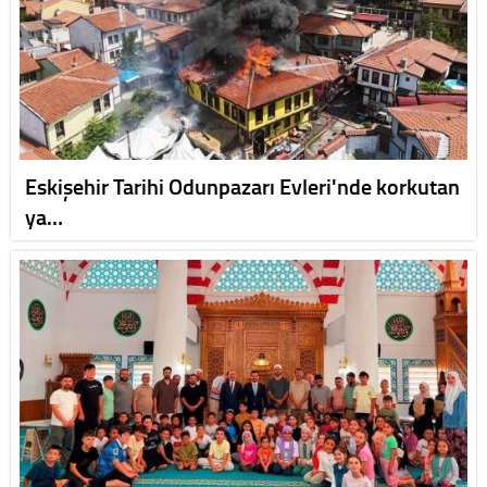
Eskişehir Tarihi Odunpazarı Evleri'nde korkutan
ya…