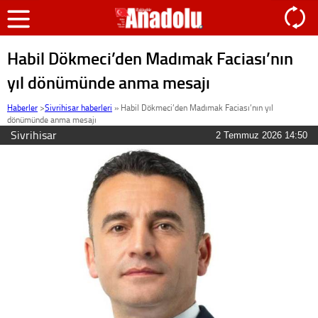
Habil Dökmeci’den Madımak Faciası’nın
yıl dönümünde anma mesajı
Haberler
>
Sivrihisar haberleri
»
Habil Dökmeci’den Madımak Faciası’nın yıl
dönümünde anma mesajı
Sivrihisar
2 Temmuz 2026 14:50