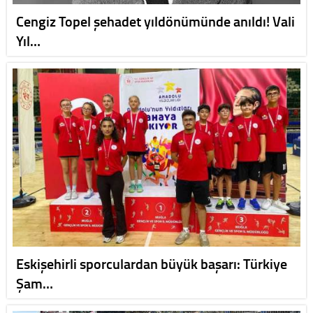
Cengiz Topel şehadet yıldönümünde anıldı! Vali
Yıl…
Eskişehirli sporculardan büyük başarı: Türkiye
Şam…