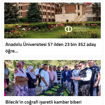
Anadolu Üniversitesi 57 ilden 23 bin 352 aday
öğre…
Bilecik’in coğrafi işaretli kamber biberi