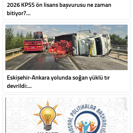
2026 KPSS ön lisans başvurusu ne zaman
bitiyor?…
Eskişehir-Ankara yolunda soğan yüklü tır
devrildi:…