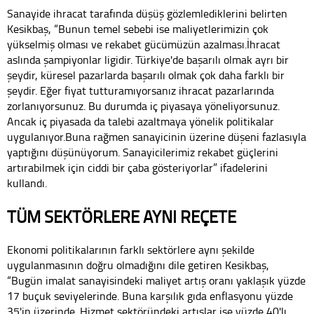
Sanayide ihracat tarafında düşüş gözlemlediklerini belirten
Kesikbaş, “Bunun temel sebebi ise maliyetlerimizin çok
yükselmiş olması ve rekabet gücümüzün azalması.İhracat
aslında şampiyonlar ligidir. Türkiye'de başarılı olmak ayrı bir
şeydir, küresel pazarlarda başarılı olmak çok daha farklı bir
şeydir. Eğer fiyat tutturamıyorsanız ihracat pazarlarında
zorlanıyorsunuz. Bu durumda iç piyasaya yöneliyorsunuz.
Ancak iç piyasada da talebi azaltmaya yönelik politikalar
uygulanıyor.Buna rağmen sanayicinin üzerine düşeni fazlasıyla
yaptığını düşünüyorum. Sanayicilerimiz rekabet güçlerini
artırabilmek için ciddi bir çaba gösteriyorlar” ifadelerini
kullandı.
TÜM SEKTÖRLERE AYNI REÇETE
Ekonomi politikalarının farklı sektörlere aynı şekilde
uygulanmasının doğru olmadığını dile getiren Kesikbaş,
“Bugün imalat sanayisindeki maliyet artış oranı yaklaşık yüzde
17 buçuk seviyelerinde. Buna karşılık gıda enflasyonu yüzde
35'in üzerinde. Hizmet sektöründeki artışlar ise yüzde 40'lı