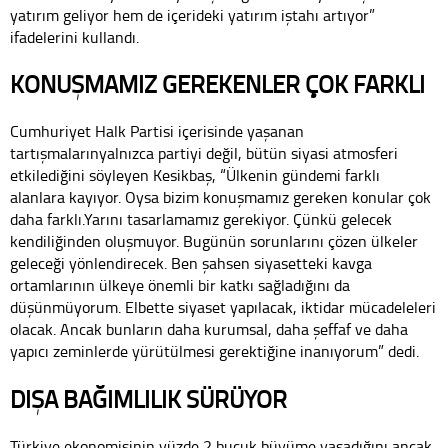
yatırım geliyor hem de içerideki yatırım iştahı artıyor”
ifadelerini kullandı.
KONUŞMAMIZ GEREKENLER ÇOK FARKLI
Cumhuriyet Halk Partisi içerisinde yaşanan
tartışmalarınyalnızca partiyi değil, bütün siyasi atmosferi
etkilediğini söyleyen Kesikbaş, “Ülkenin gündemi farklı
alanlara kayıyor. Oysa bizim konuşmamız gereken konular çok
daha farklı.Yarını tasarlamamız gerekiyor. Çünkü gelecek
kendiliğinden oluşmuyor. Bugünün sorunlarını çözen ülkeler
geleceği yönlendirecek. Ben şahsen siyasetteki kavga
ortamlarının ülkeye önemli bir katkı sağladığını da
düşünmüyorum. Elbette siyaset yapılacak, iktidar mücadeleleri
olacak. Ancak bunların daha kurumsal, daha şeffaf ve daha
yapıcı zeminlerde yürütülmesi gerektiğine inanıyorum” dedi.
DIŞA BAĞIMLILIK SÜRÜYOR
Türkiye ekonomisinin yüzde 2 buçuk büyüme yaşadığını ancak