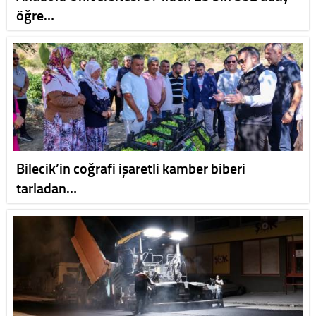
öğre…
Bilecik’in coğrafi işaretli kamber biberi
tarladan…