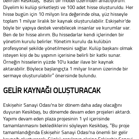
belirten Kesikbaş, “Basit bir model üzerinden anlatıyorum.
Diyelim ki kulüp şirketleşti ve 100 adet hisse oluşturuldu. Her
hisse bugün için 10 milyon lira değerinde olsa, yüz hisseyle
toplam 1 milyar liralık bir kaynak oluşturulabilir. Eskişehir'de
böyle bir yapıya destek verebilecek insanlar ve kurumlar var.
Ben de bir hisse alırım. Bu hissedarlar kendi içlerinden bir
yönetim kurulu belirler. Yönetim kurulu da kulübün
profesyonel şekilde yönetilmesini sağlar. Kulüp başkanı olmak
isteyen kişi de bu yapının içerisine belirli bir katkı sunar.
Örneğin hisselerin yüzde 10'u kadar ilave bir kaynak
aktarabilir. Böylece başlangıçta 1 milyar liranın üzerinde bir
sermaye oluşturulabilir” önerisinde bulundu.
GELİR KAYNAĞI OLUŞTURACAK
Eskişehir Sanayi Odası'na bir dönem daha aday olacağını
duyuran Kesikbaş, bu dönemde devam eden projeleri aktardı.
Yapımı devam eden plaza projesinin 1 yıl içerisinde
tamamlanmasını beklediklerini söyleyen Kesikbaş, “Bu proje
tamamlandığında Eskişehir Sanayi Odası'na önemli bir gelir
kaynağı oluşturacak. Çünkü sanılanın aksine Eskişehir Sanayi