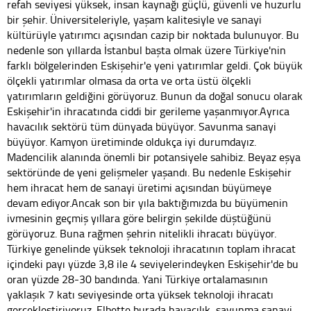
refah seviyesi yüksek, insan kaynağı güçlü, güvenli ve huzurlu
bir şehir. Üniversiteleriyle, yaşam kalitesiyle ve sanayi
kültürüyle yatırımcı açısından cazip bir noktada bulunuyor. Bu
nedenle son yıllarda İstanbul başta olmak üzere Türkiye'nin
farklı bölgelerinden Eskişehir'e yeni yatırımlar geldi. Çok büyük
ölçekli yatırımlar olmasa da orta ve orta üstü ölçekli
yatırımların geldiğini görüyoruz. Bunun da doğal sonucu olarak
Eskişehir'in ihracatında ciddi bir gerileme yaşanmıyor.Ayrıca
havacılık sektörü tüm dünyada büyüyor. Savunma sanayi
büyüyor. Kamyon üretiminde oldukça iyi durumdayız.
Madencilik alanında önemli bir potansiyele sahibiz. Beyaz eşya
sektöründe de yeni gelişmeler yaşandı. Bu nedenle Eskişehir
hem ihracat hem de sanayi üretimi açısından büyümeye
devam ediyor.Ancak son bir yıla baktığımızda bu büyümenin
ivmesinin geçmiş yıllara göre belirgin şekilde düştüğünü
görüyoruz. Buna rağmen şehrin nitelikli ihracatı büyüyor.
Türkiye genelinde yüksek teknoloji ihracatının toplam ihracat
içindeki payı yüzde 3,8 ile 4 seviyelerindeyken Eskişehir'de bu
oran yüzde 28-30 bandında. Yani Türkiye ortalamasının
yaklaşık 7 katı seviyesinde orta yüksek teknoloji ihracatı
gerçekleştiriyoruz. Elbette burada havacılık, savunma sanayi