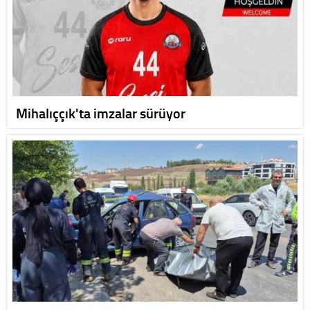
Mihalıççık'ta imzalar sürüyor