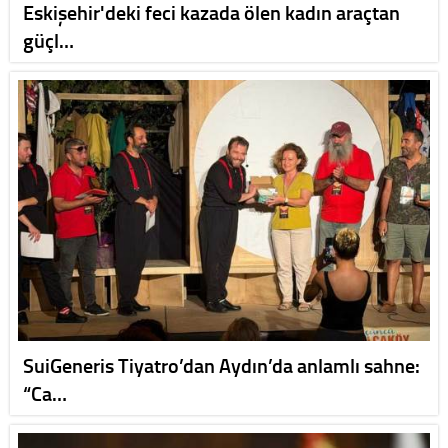
Eskişehir'deki feci kazada ölen kadın araçtan
güçl…
SuiGeneris Tiyatro’dan Aydın’da anlamlı sahne:
“Ca…