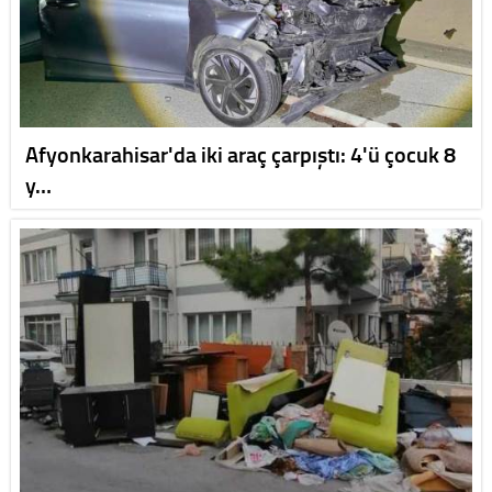
Afyonkarahisar'da iki araç çarpıştı: 4'ü çocuk 8
y…