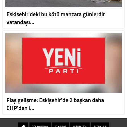
Eskişehir'deki bu kötü manzara günlerdir
vatandaşı…
Flaş gelişme: Eskişehir'de 2 başkan daha
CHP'den i…