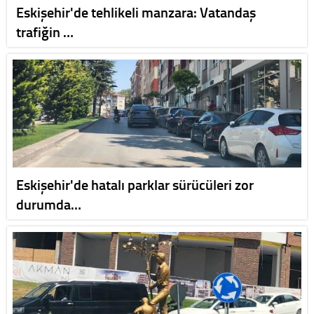
Eskişehir'de tehlikeli manzara: Vatandaş
trafiğin …
Eskişehir'de hatalı parklar sürücüleri zor
durumda…