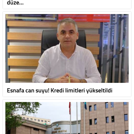
düze…
Esnafa can suyu! Kredi limitleri yükseltildi