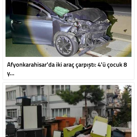
Afyonkarahisar'da iki araç çarpıştı: 4'ü çocuk 8
y…