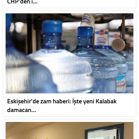
CHP'den i…
Eskişehir'de zam haberi: İşte yeni Kalabak
damacan…