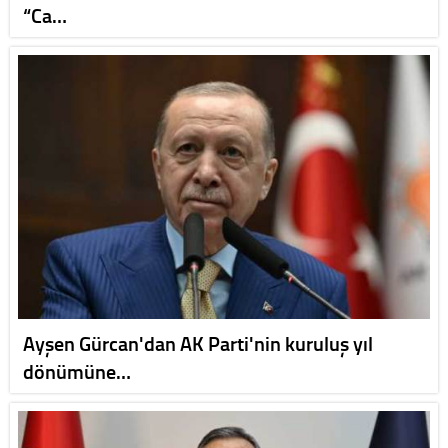
“Ca…
Ayşen Gürcan'dan AK Parti'nin kuruluş yıl
dönümüne…