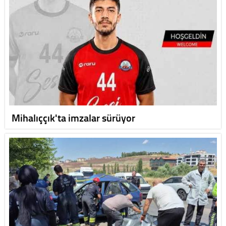
Mihalıççık'ta imzalar sürüyor