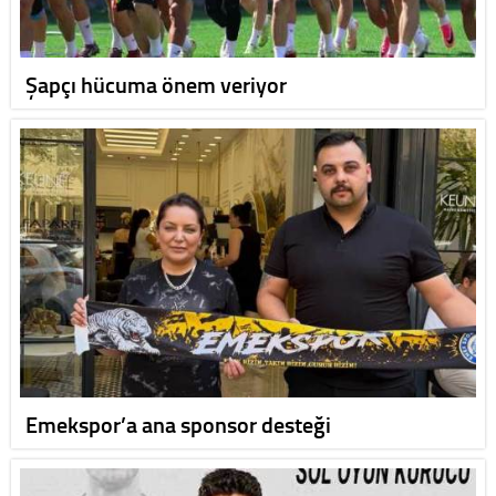
Şapçı hücuma önem veriyor
Emekspor’a ana sponsor desteği