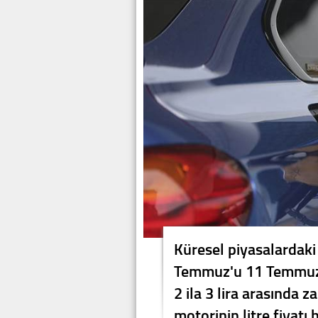
Küresel piyasalardaki
Temmuz'u 11 Temmuz'a
2 ila 3 lira arasında 
motorinin litre fiyatı