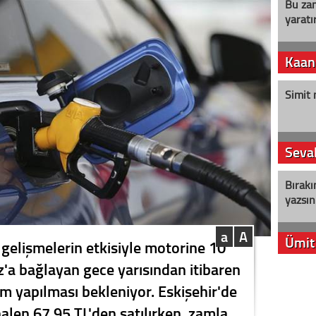
Bu zam
yaratır
Kaan
Simit 
Seval
Bırakı
yazsın
a
A
Ümit
 gelişmelerin etkisiyle motorine 10
 bağlayan gece yarısından itibaren
YENİ P
zam yapılması bekleniyor. Eskişehir'de
aleyht
alır?
 halen 67,95 TL'den satılırken, zamla