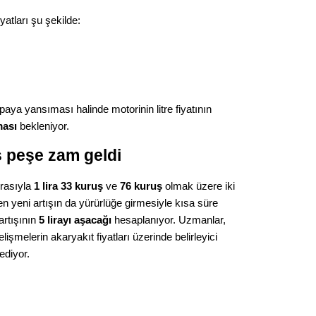
Gürha
Eskişe
yatları şu şekilde:
Döne
Rifat
Sürdür
kültür
paya yansıması halinde motorinin litre fiyatının
ması
bekleniyor.
Konu
ş peşe zam geldi
2023 y
ırasıyla
1 lira 33 kuruş
ve
76 kuruş
olmak üzere iki
bekliy
n yeni artışın da yürürlüğe girmesiyle kısa süre
artışının
5 lirayı aşacağı
hesaplanıyor. Uzmanlar,
lişmelerin akaryakıt fiyatları üzerinde belirleyici
Tüli
ediyor.
Düşükl