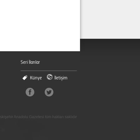
Seri İlanlar
Künye
İletişim
skişehir Anadolu Gazetesi tüm hakları saklıdır