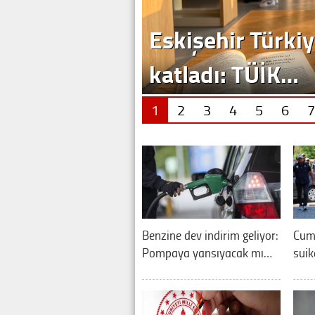
Eskişehir Türkiy
katladı: TÜİK…
1
2
3
4
5
6
7
Benzine dev indirim geliyor:
Cum
Pompaya yansıyacak mı…
suik