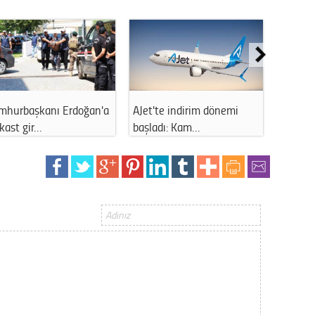
Op. D
Sağlığı
Uzm. 
mhurbaşkanı Erdoğan'a
AJet'te indirim dönemi
LGS yer
kast gir…
başladı: Kam…
sonras
Vatand
M. M
Hayır,
Seda