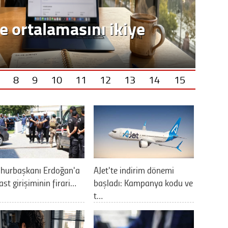
e ortalamasını ikiye
8
9
10
11
12
13
14
15
hurbaşkanı Erdoğan'a
AJet'te indirim dönemi
ast girişiminin firari…
başladı: Kampanya kodu ve
t…