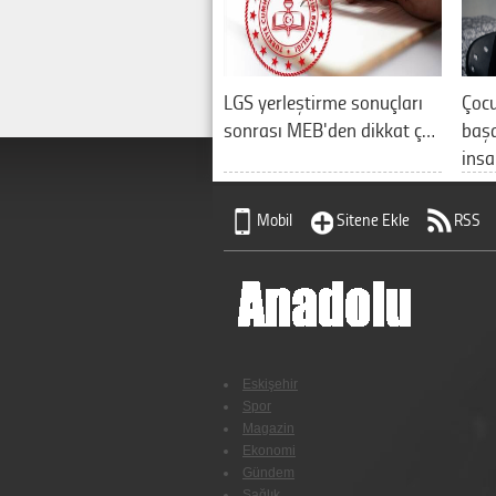
LGS yerleştirme sonuçları
Çocu
sonrası MEB'den dikkat ç…
başa
ins
Mobil
Sitene Ekle
RSS
Eskişehir
Spor
Magazin
Ekonomi
Gündem
Sağlık