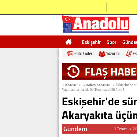
Eskişehir
Spor
Günd
Foto Galeri
Yazarlar
Es
Bilecik
Ne demek
Esk
FLAŞ HAB
Haberler
Gündem haberleri
>
»
Eskişehir'de s
Yayınlanma Tarihi: 09 Temmuz 2026 10:04
Eskişehir'de sü
Akaryakıta üçü
Gündem
9 Temmuz 20