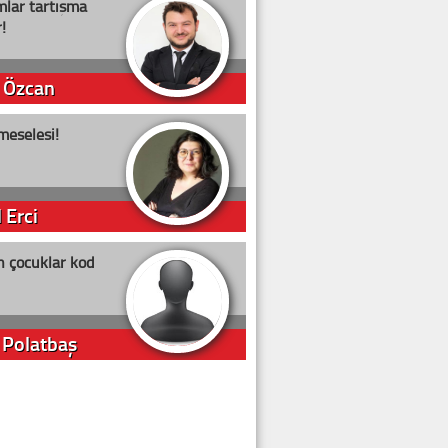
lar tartışma
!
 Özcan
meselesi!
 Erci
n çocuklar kod
 Polatbaş
arti Erdoğan
arlığıyla ne kadar oy