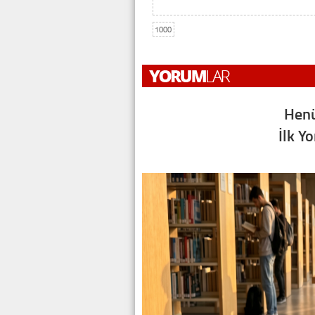
1000
Henü
İlk Y