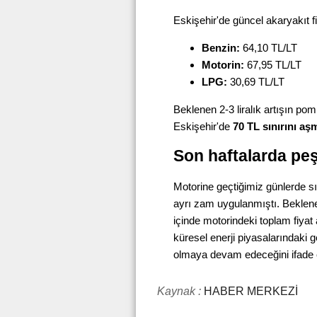
Eskişehir'de güncel akaryakıt fi
Benzin:
64,10 TL/LT
Motorin:
67,95 TL/LT
LPG:
30,69 TL/LT
Beklenen 2-3 liralık artışın pom
Eskişehir'de
70 TL sınırını aş
Son haftalarda pe
Motorine geçtiğimiz günlerde s
ayrı zam uygulanmıştı. Beklene
içinde motorindeki toplam fiyat 
küresel enerji piyasalarındaki ge
olmaya devam edeceğini ifade 
Kaynak :
HABER MERKEZİ