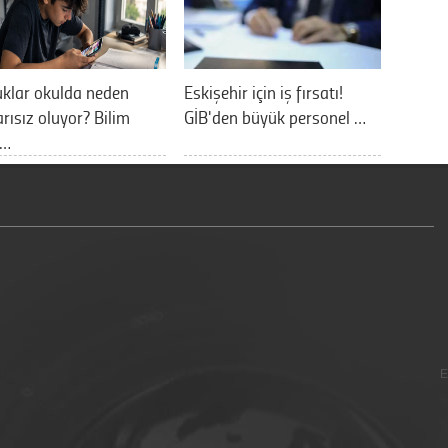
klar okulda neden
Eskişehir için iş fırsatı!
rısız oluyor? Bilim
GİB'den büyük personel …
a…
E