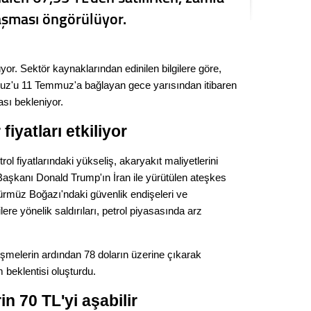
Kere
ı aşması öngörülüyor.
Es Es’
üyor. Sektör kaynaklarından edinilen bilgilere göre,
mmuz'u 11 Temmuz'a bağlayan gece yarısından itibaren
Ahme
sı bekleniyor.
fiyatları etkiliyor
Tepeba
birliği
trol fiyatlarındaki yükseliş, akaryakıt maliyetlerini
ulaşı
aşkanı Donald Trump'ın İran ile yürütülen ateşkes
Fund
Hürmüz Boğazı'ndaki güvenlik endişeleri ve
ere yönelik saldırıları, petrol piyasasında arz
CHP’li
kazana
seçiml
elişmelerin ardından 78 doların üzerine çıkarak
m beklentisi oluşturdu.
Melt
n 70 TL'yi aşabilir