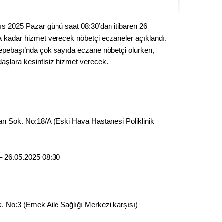
Kere
yıs 2025 Pazar günü saat 08:30’dan itibaren 26
Es Es’
 kadar hizmet verecek nöbetçi eczaneler açıklandı.
epebaşı’nda çok sayıda eczane nöbetçi olurken,
daşlara kesintisiz hizmet verecek.
Ahme
Tepeba
birliği
ulaşı
n Sok. No:18/A (Eski Hava Hastanesi Poliklinik
Fund
– 26.05.2025 08:30
CHP’li
kazana
seçiml
Melt
. No:3 (Emek Aile Sağlığı Merkezi karşısı)