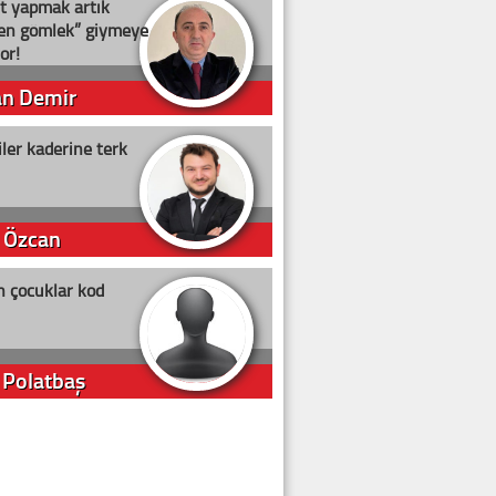
t yapmak artık
ten gömlek” giymeye
or!
an Demir
ler kaderine terk
 Özcan
n çocuklar kod
 Polatbaş
arti Erdoğan
arlığıyla ne kadar oy