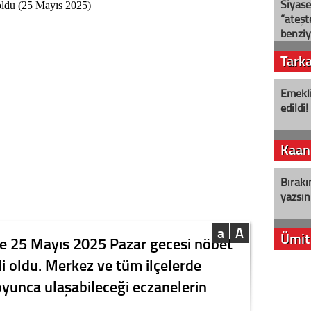
Siyase
“ateş
benziy
Tark
Emekli
edildi!
Kaan
Bırakı
yazsın
a
A
Ümit
nde 25 Mayıs 2025 Pazar gecesi nöbet
li oldu. Merkez ve tüm ilçelerde
YENİ P
yunca ulaşabileceği eczanelerin
aleyht
alır?