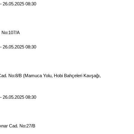
Gürha
– 26.05.2025 08:30
Eskişe
Döne
Rifat
. No:107/A
Sürdür
kültür
– 26.05.2025 08:30
Konu
Cad. No:8/B (Mamuca Yolu, Hobi Bahçeleri Kavşağı,
2023 y
bekliy
– 26.05.2025 08:30
Tüli
Düşükl
ınar Cad. No:27/B