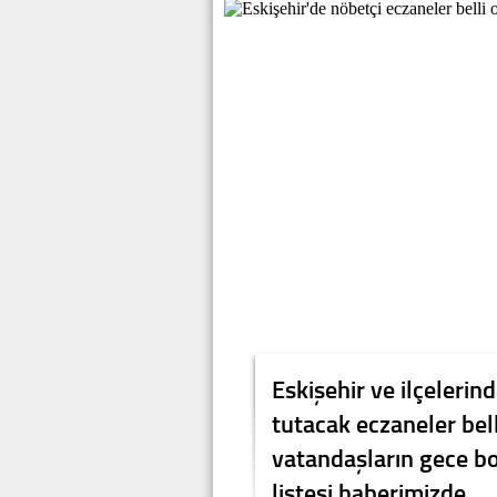
Eskişehir ve ilçeleri
tutacak eczaneler bel
vatandaşların gece bo
listesi haberimizde.