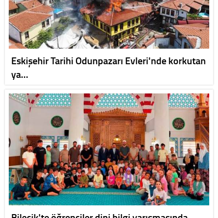
Eskişehir Tarihi Odunpazarı Evleri'nde korkutan
ya…
Bilecik'te öğrenciler dini bilgi yarışmasında