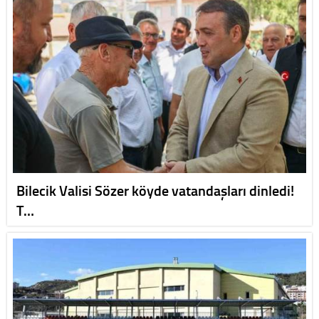
Bilecik Valisi Sözer köyde vatandaşları dinledi!
T…