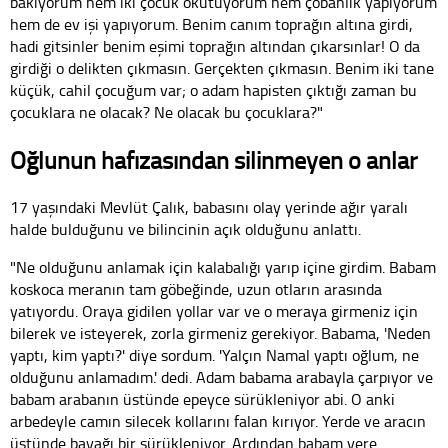
bakıyorum hem iki çocuk okutuyorum hem çobanlık yapıyorum
hem de ev işi yapıyorum. Benim canım toprağın altına girdi,
hadi gitsinler benim eşimi toprağın altından çıkarsınlar! O da
girdiği o delikten çıkmasın. Gerçekten çıkmasın. Benim iki tane
küçük, cahil çocuğum var; o adam hapisten çıktığı zaman bu
çocuklara ne olacak? Ne olacak bu çocuklara?"
Oğlunun hafızasından silinmeyen o anlar
17 yaşındaki Mevlüt Çalık, babasını olay yerinde ağır yaralı
halde bulduğunu ve bilincinin açık olduğunu anlattı.
"Ne olduğunu anlamak için kalabalığı yarıp içine girdim. Babam
koskoca meranın tam göbeğinde, uzun otların arasında
yatıyordu. Oraya gidilen yollar var ve o meraya girmeniz için
bilerek ve isteyerek, zorla girmeniz gerekiyor. Babama, 'Neden
yaptı, kim yaptı?' diye sordum. 'Yalçın Namal yaptı oğlum, ne
olduğunu anlamadım.' dedi. Adam babama arabayla çarpıyor ve
babam arabanın üstünde epeyce sürükleniyor abi. O anki
arbedeyle camın silecek kollarını falan kırıyor. Yerde ve aracın
üstünde bayağı bir sürükleniyor. Ardından babam yere