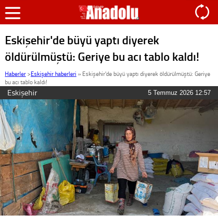
Eskişehir'de büyü yaptı diyerek
öldürülmüştü: Geriye bu acı tablo kaldı!
Haberler
>
Eskişehir haberleri
»
Eskişehir'de büyü yaptı diyerek öldürülmüştü: Geriye
bu acı tablo kaldı!
Eskişehir
5 Temmuz 2026 12:57