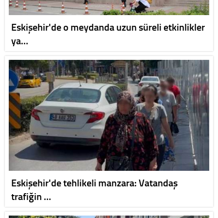
Eskişehir'de o meydanda uzun süreli etkinlikler
ya…
Eskişehir'de tehlikeli manzara: Vatandaş
trafiğin …