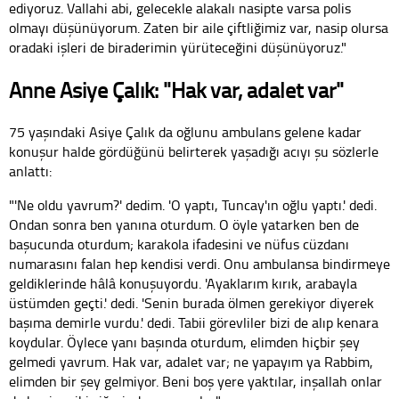
ediyoruz. Vallahi abi, gelecekle alakalı nasipte varsa polis
olmayı düşünüyorum. Zaten bir aile çiftliğimiz var, nasip olursa
oradaki işleri de biraderimin yürüteceğini düşünüyoruz."
Anne Asiye Çalık: "Hak var, adalet var"
75 yaşındaki Asiye Çalık da oğlunu ambulans gelene kadar
konuşur halde gördüğünü belirterek yaşadığı acıyı şu sözlerle
anlattı:
"'Ne oldu yavrum?' dedim. 'O yaptı, Tuncay'ın oğlu yaptı.' dedi.
Ondan sonra ben yanına oturdum. O öyle yatarken ben de
başucunda oturdum; karakola ifadesini ve nüfus cüzdanı
numarasını falan hep kendisi verdi. Onu ambulansa bindirmeye
geldiklerinde hâlâ konuşuyordu. 'Ayaklarım kırık, arabayla
üstümden geçti.' dedi. 'Senin burada ölmen gerekiyor diyerek
başıma demirle vurdu.' dedi. Tabii görevliler bizi de alıp kenara
koydular. Öylece yanı başında oturdum, elimden hiçbir şey
gelmedi yavrum. Hak var, adalet var; ne yapayım ya Rabbim,
elimden bir şey gelmiyor. Beni boş yere yaktılar, inşallah onlar