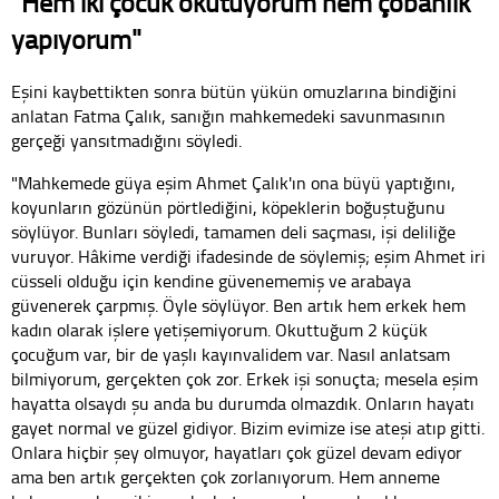
"Hem iki çocuk okutuyorum hem çobanlık
yapıyorum"
Eşini kaybettikten sonra bütün yükün omuzlarına bindiğini
anlatan Fatma Çalık, sanığın mahkemedeki savunmasının
gerçeği yansıtmadığını söyledi.
"Mahkemede güya eşim Ahmet Çalık'ın ona büyü yaptığını,
koyunların gözünün pörtlediğini, köpeklerin boğuştuğunu
söylüyor. Bunları söyledi, tamamen deli saçması, işi deliliğe
vuruyor. Hâkime verdiği ifadesinde de söylemiş; eşim Ahmet iri
cüsseli olduğu için kendine güvenememiş ve arabaya
güvenerek çarpmış. Öyle söylüyor. Ben artık hem erkek hem
kadın olarak işlere yetişemiyorum. Okuttuğum 2 küçük
çocuğum var, bir de yaşlı kayınvalidem var. Nasıl anlatsam
bilmiyorum, gerçekten çok zor. Erkek işi sonuçta; mesela eşim
hayatta olsaydı şu anda bu durumda olmazdık. Onların hayatı
gayet normal ve güzel gidiyor. Bizim evimize ise ateşi atıp gitti.
Onlara hiçbir şey olmuyor, hayatları çok güzel devam ediyor
ama ben artık gerçekten çok zorlanıyorum. Hem anneme