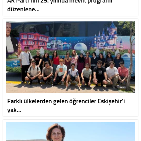
AK Parti’nin 25. yılında mevlit programı
düzenlene…
Farklı ülkelerden gelen öğrenciler Eskişehir’i
yak…