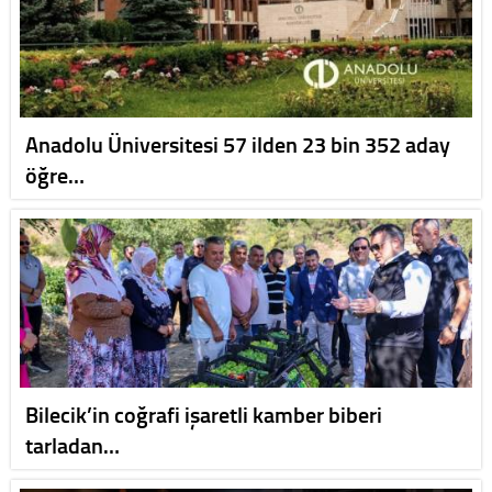
Anadolu Üniversitesi 57 ilden 23 bin 352 aday
öğre…
Bilecik’in coğrafi işaretli kamber biberi
tarladan…