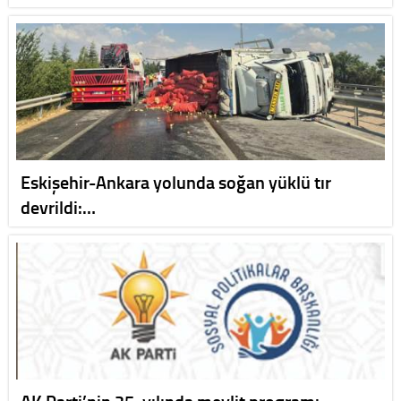
Eskişehir-Ankara yolunda soğan yüklü tır
devrildi:…