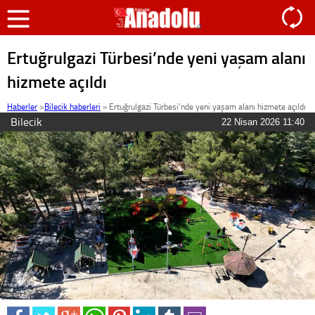
Ertuğrulgazi Türbesi’nde yeni yaşam alanı
hizmete açıldı
Haberler
>
Bilecik haberleri
»
Ertuğrulgazi Türbesi’nde yeni yaşam alanı hizmete açıldı
Bilecik
22 Nisan 2026 11:40