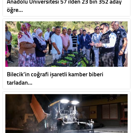
Anadolu Üniversitesi 57 ilden 23 bin 352 aday
öğre…
Bilecik’in coğrafi işaretli kamber biberi
tarladan…