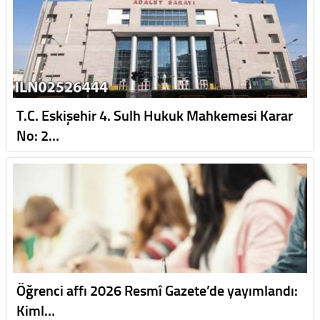
T.C. Eskişehir 4. Sulh Hukuk Mahkemesi Karar
No: 2…
Öğrenci affı 2026 Resmî Gazete’de yayımlandı:
Kiml…