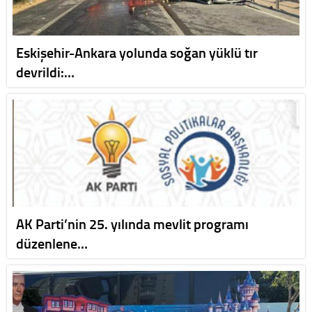
Eskişehir-Ankara yolunda soğan yüklü tır
devrildi:…
AK Parti’nin 25. yılında mevlit programı
düzenlene…