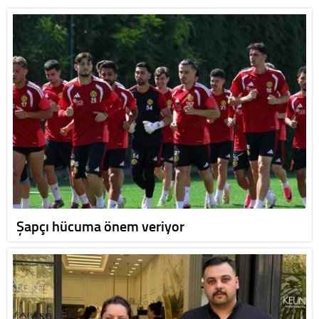
Şapçı hücuma önem veriyor