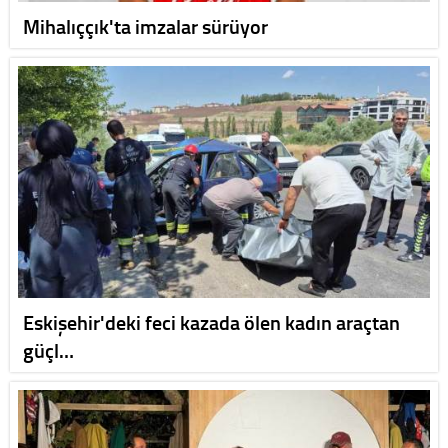
Mihalıççık'ta imzalar sürüyor
Eskişehir'deki feci kazada ölen kadın araçtan
güçl…