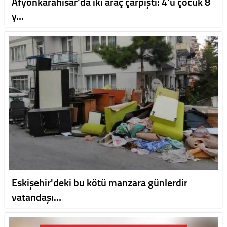
Afyonkarahisar'da iki araç çarpıştı: 4'ü çocuk 8
y…
Eskişehir'deki bu kötü manzara günlerdir
vatandaşı…