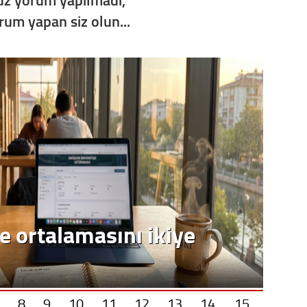
orum yapan siz olun...
8
9
10
11
12
13
14
15