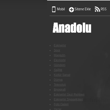
Mobil
Sitene Ekle
RSS
Eskişehir
Spor
Magazin
Ekonomi
Gündem
Sağlık
Kültür Sanat
Dünya
Teknoloji
Biyografi
Eskişehir Gezi Rehberi
Eskişehir Siyasetçileri
Foto Galeri
Yazar