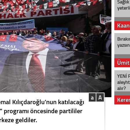
Sağlık
yeterl
Kaan
Bırakı
yazsın
Ümit
YENİ P
aleyht
alır?
a
A
Kere
al Kılıçdaroğlu’nun katılacağı
 programı öncesinde partililer
Nostalj
keze geldiler.