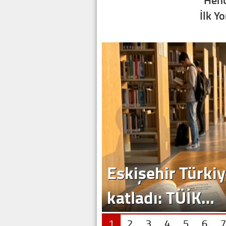
İlk Y
1
2
3
4
5
6
7