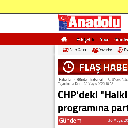
Eskişehir
Spor
Günd
Foto Galeri
Yazarlar
Es
Bilecik
Ne demek
Esk
FLAŞ HAB
Haberler
Gündem haberleri
>
»
CHP'deki "Halk
Yayınlanma Tarihi: 30 Mayıs 2026 10:58
CHP'deki "Halk
programına part
Gündem
30 Mayıs 2