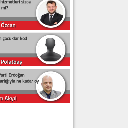
 hizmetleri sizce
i mi?
 Özcan
n çocuklar kod
 Polatbaş
arti Erdoğan
arlığıyla ne kadar oy
m Akyıl
iye ilgiliyiz!