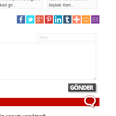
ı: Kam…
sonrası M…
başarısız o
Op. D
Sağlığı
Uzm. 
Vatand
M. M
Hayır,
Seda
z yorum yapılmadı,