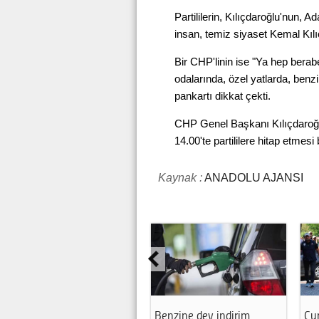
Partililerin, Kılıçdaroğlu'nun, 
insan, temiz siyaset Kemal Kılıç
Bir CHP'linin ise "Ya hep berab
odalarında, özel yatlarda, benzi
pankartı dikkat çekti.
CHP Genel Başkanı Kılıçdaroğl
14.00'te partililere hitap etmesi
Kaynak :
ANADOLU AJANSI
zine dev indirim
Cumhurbaşkanı Erdoğan'a
AJet'te