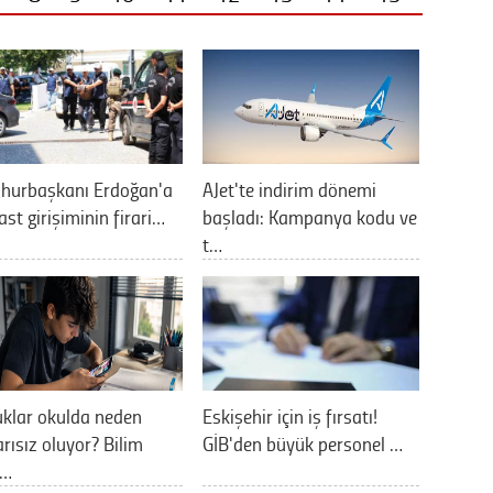
hurbaşkanı Erdoğan'a
AJet'te indirim dönemi
ast girişiminin firari…
başladı: Kampanya kodu ve
t…
klar okulda neden
Eskişehir için iş fırsatı!
rısız oluyor? Bilim
GİB'den büyük personel …
a…