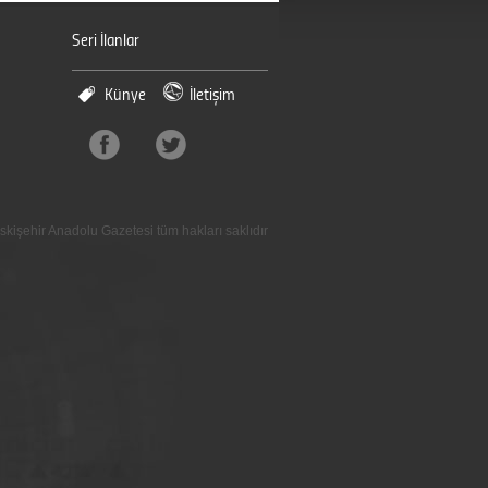
Seri İlanlar
Künye
İletişim
skişehir Anadolu Gazetesi tüm hakları saklıdır