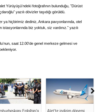
Gürha
Adalet Yürüyüşü'ndeki fotoğrafının bulunduğu, "Dürüst
Eskişe
Döne
daroğlu" yazılı dövizler taşıdığı görüldü.
Rifat
er ya hiçbirimiz dediniz, Ankara pavyonlarında, otel
n istasyonlarında biz yoktuk, siz vardınız." yazılı
Sürdür
kültür
u'nun, saat 12.00'de genel merkeze gelmesi ve
 bekleniyor.
Konu
2023 y
bekliy
Tüli
Düşükl
 indirim dönemi
LGS yerleştirme sonuçları
Çocuklar o