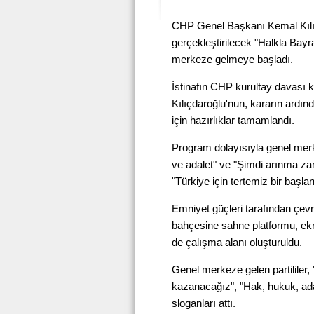
CHP Genel Başkanı Kemal Kılıç
gerçekleştirilecek "Halkla Bay
merkeze gelmeye başladı.
İstinafın CHP kurultay davası 
Kılıçdaroğlu'nun, kararın ardın
için hazırlıklar tamamlandı.
Program dolayısıyla genel merk
ve adalet" ve "Şimdi arınma zama
"Türkiye için tertemiz bir başlang
Emniyet güçleri tarafından çev
bahçesine sahne platformu, ekr
de çalışma alanı oluşturuldu.
Genel merkeze gelen partililer,
kazanacağız", "Hak, hukuk, ad
sloganları attı.