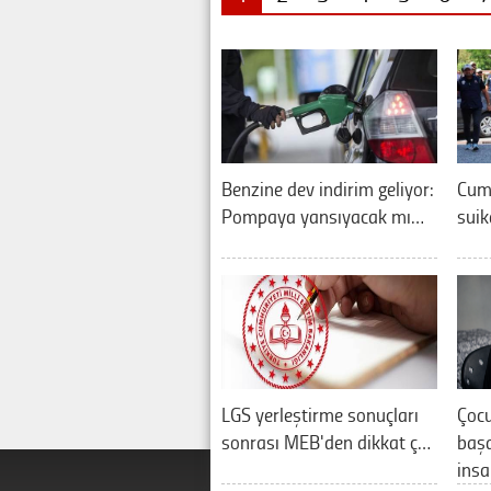
Benzine dev indirim geliyor:
Cum
Pompaya yansıyacak mı…
suik
LGS yerleştirme sonuçları
Çocu
sonrası MEB'den dikkat ç…
başa
ins