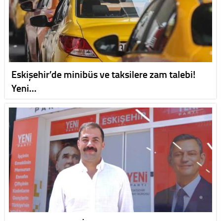
Eskişehir’de minibüs ve taksilere zam talebi!
Yeni…