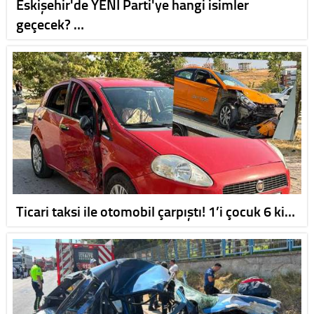
Eskişehir'de YENİ Parti'ye hangi isimler
geçecek? …
Ticari taksi ile otomobil çarpıştı! 1’i çocuk 6 ki…