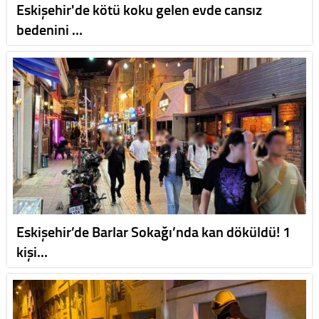
Eskişehir'de kötü koku gelen evde cansız
bedenini …
Eskişehir’de Barlar Sokağı’nda kan döküldü! 1
kişi…