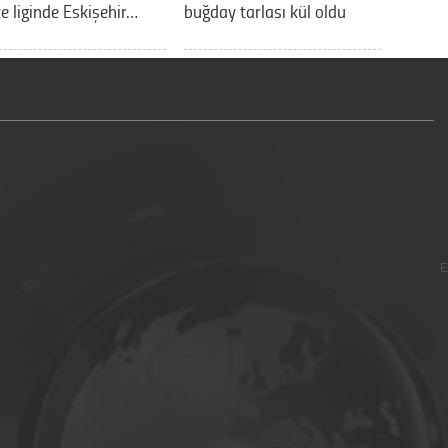
e liginde Eskişehir…
buğday tarlası kül oldu
E