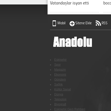
Vatandaşlar isyan etti
bocc
Mobil
Sitene Ekle
RSS
Eskişehir
Spor
Magazin
Ekonomi
Gündem
Sağlık
Kültür Sanat
Dünya
Teknoloji
Biyografi
Eskişehir Gezi Rehberi