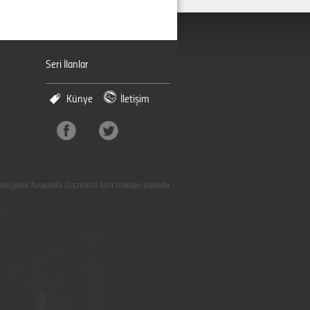
Seri İlanlar
Künye
İletişim
skişehir Anadolu Gazetesi tüm hakları saklıdır