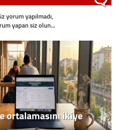
Op. D
z yorum yapılmadı,
Sağlığı
orum yapan siz olun...
Uzm. 
Vatand
M. M
Hayır,
Seda