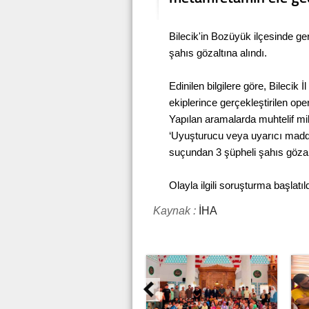
Bilecik'in Bozüyük ilçesinde g
şahıs gözaltına alındı.
Edinilen bilgilere göre, Bileci
ekiplerince gerçekleştirilen op
Yapılan aramalarda muhtelif mi
‘Uyuşturucu veya uyarıcı madd
suçundan 3 şüpheli şahıs gözalt
Olayla ilgili soruşturma başlatıld
Kaynak :
İHA