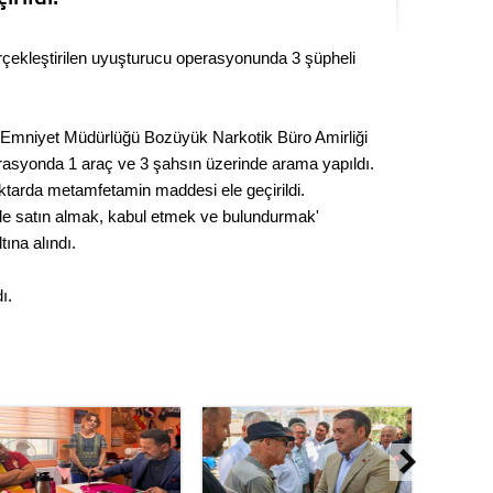
Kere
erçekleştirilen uyuşturucu operasyonunda 3 şüpheli
Es Es’
k İl Emniyet Müdürlüğü Bozüyük Narkotik Büro Amirliği
Ahme
erasyonda 1 araç ve 3 şahsın üzerinde arama yapıldı.
ktarda metamfetamin maddesi ele geçirildi.
Tepeba
e satın almak, kabul etmek ve bulundurmak'
birliği
ına alındı.
ulaşı
ı.
Fund
CHP’li
kazana
seçiml
Melt