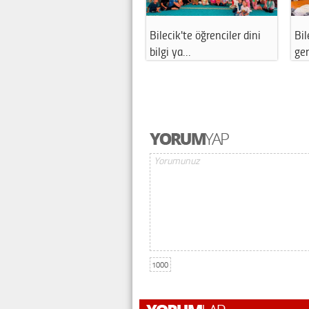
Bilecik Valisi Sözer köyde
Bilecik’te sinek istilası!
vatandaş…
Vatandaş…
1000