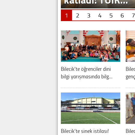
1
2
3
4
5
6
7
Bilecik'te öğrenciler dini
Bilec
bilgi yarışmasında bilg…
genç
Bilecik’te sinek istilası!
Bile