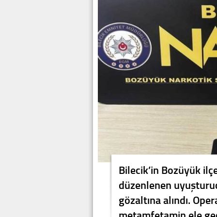
Bilecik’in Bozüyük ilç
düzenlenen uyuşturu
gözaltına alındı. Ope
metamfetamin ele geçi