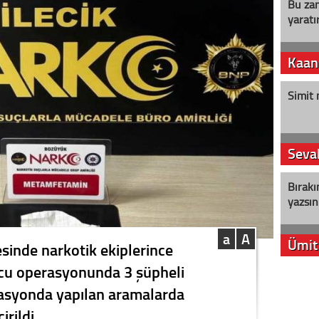
Bu zam
yaratır
Kaan
Simit 
Seval
Bırakı
yazsın
a
A
Ümit
esinde narkotik ekiplerince
cu operasyonunda 3 şüpheli
YENİ P
rasyonda yapılan aramalarda
aleyht
alır?
rildi.