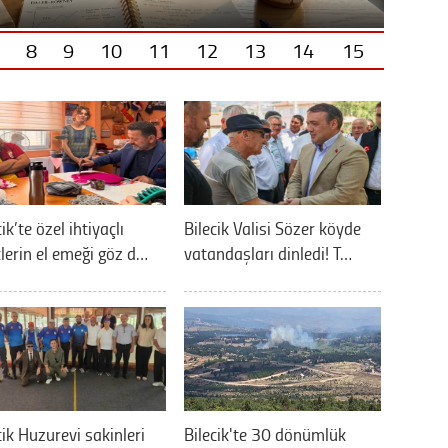
8
9
10
11
12
13
14
15
ik’te özel ihtiyaçlı
Bilecik Valisi Sözer köyde
lerin el emeği göz d…
vatandaşları dinledi! T…
cik Huzurevi sakinleri
Bilecik'te 30 dönümlük