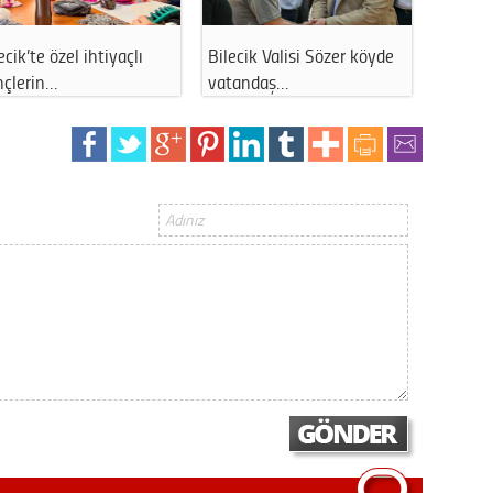
Gürha
Eskişe
Döne
Bilecik Huzurevi sakinleri
Bilecik'te 30 dönümlük
B
bocce li…
buğday tarla…
o
Rifat
Sürdür
kültür
Konu
2023 y
bekliy
Tüli
Düşükl