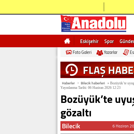
Eskişehir
Spor
Günd
Foto Galeri
Yazarlar
Es
Bilecik
Ne demek
Esk
FLAŞ HAB
Haberler
Bilecik haberleri
>
»
Bozüyük’te uyuşt
Yayınlanma Tarihi: 06 Haziran 2026 12:23
Bozüyük’te uyu
gözaltı
Bilecik
6 Haziran 2