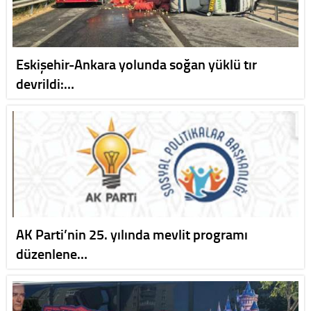
Eskişehir-Ankara yolunda soğan yüklü tır
devrildi:…
AK Parti’nin 25. yılında mevlit programı
düzenlene…