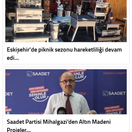
Eskişehir'de piknik sezonu hareketliliği devam
edi…
Saadet Partisi Mihalgazi’den Altın Madeni
Projeler…