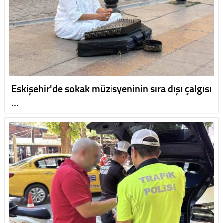
Eskişehir'de sokak müzisyeninin sıra dışı çalgısı
…