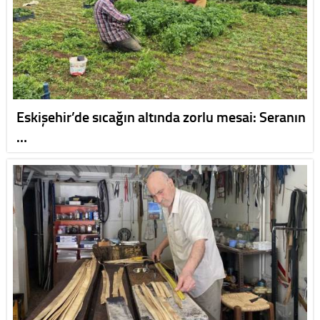
Eskişehir’de sıcağın altında zorlu mesai: Seranın
…