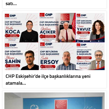
satı…
CHP Eskişehir’de ilçe başkanlıklarına yeni
atamala…