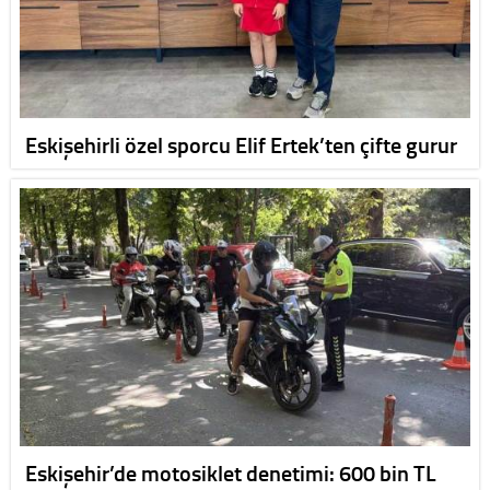
Eskişehirli özel sporcu Elif Ertek’ten çifte gurur
Eskişehir’de motosiklet denetimi: 600 bin TL