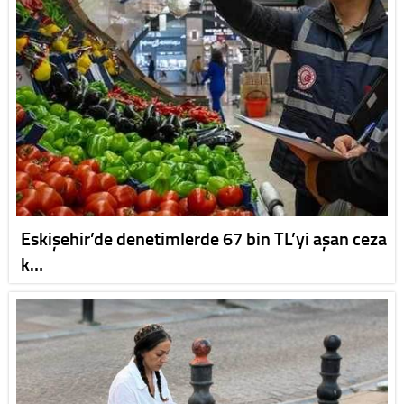
Eskişehir’de denetimlerde 67 bin TL’yi aşan ceza
k…