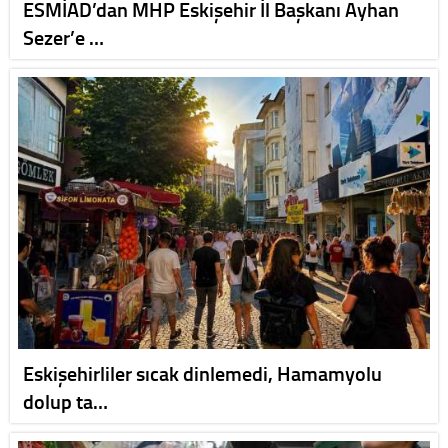
ESMİAD’dan MHP Eskişehir İl Başkanı Ayhan
Sezer’e …
Eskişehirliler sıcak dinlemedi, Hamamyolu
dolup ta…