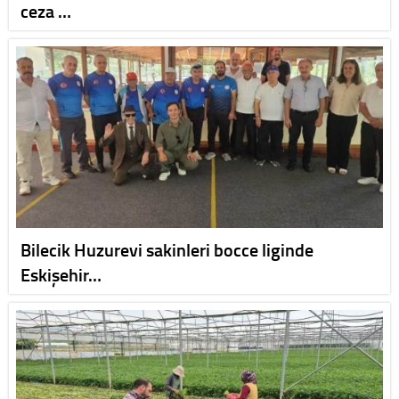
ceza …
Bilecik Huzurevi sakinleri bocce liginde
Eskişehir…