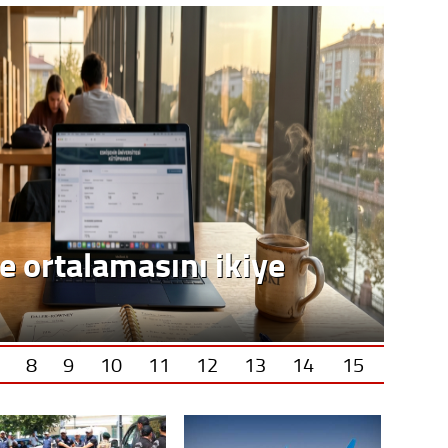
e ortalamasını ikiye
8
9
10
11
12
13
14
15