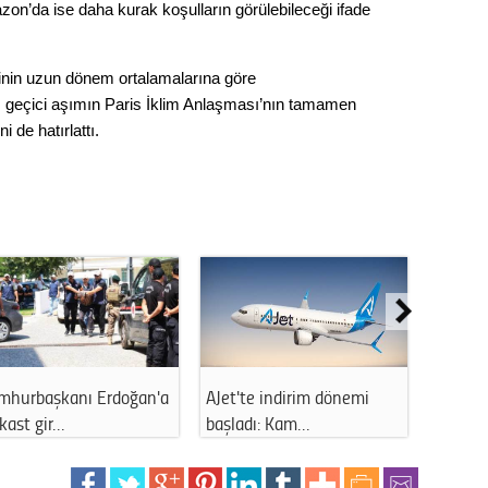
Gürha
zon’da ise daha kurak koşulların görülebileceği ifade
Eskişe
Döne
inin uzun dönem ortalamalarına göre
Rifat
k, geçici aşımın Paris İklim Anlaşması’nın tamamen
i de hatırlattı.
Sürdür
kültür
Konu
2023 y
bekliy
Tüli
mhurbaşkanı Erdoğan'a
AJet'te indirim dönemi
LGS yer
kast gir…
başladı: Kam…
sonras
Düşükl