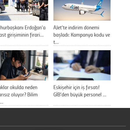
hurbaşkanı Erdoğan'a
AJet'te indirim dönemi
ast girişiminin firari…
başladı: Kampanya kodu ve
t…
klar okulda neden
Eskişehir için iş fırsatı!
rısız oluyor? Bilim
GİB'den büyük personel …
a…