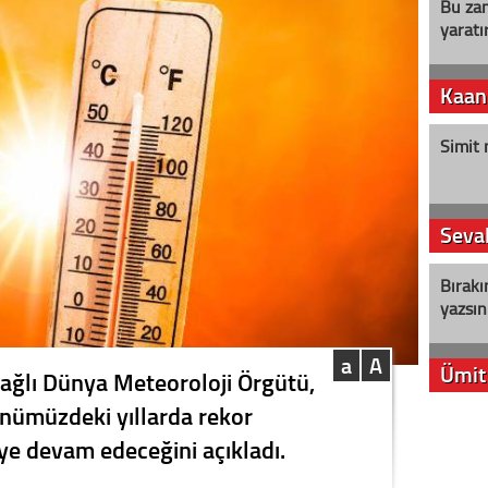
Bu zam
yaratır
Kaan
Simit 
Seval
Bırakı
yazsın
a
A
Ümit
 bağlı Dünya Meteoroloji Örgütü,
 önümüzdeki yıllarda rekor
YENİ P
ye devam edeceğini açıkladı.
aleyht
alır?