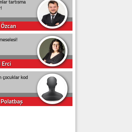
lar tartışma
!
 Özcan
meselesi!
 Erci
n çocuklar kod
 Polatbaş
arti Erdoğan
arlığıyla ne kadar oy