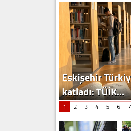
Eskişehir Türkiy
katladı: TÜİK…
1
2
3
4
5
6
7