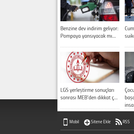
Benzine dev indirim geliyor:
Cum
Pompaya yansıyacak mı…
suik
LGS yerleştirme sonuçları
Çocu
sonrası MEB'den dikkat ç…
başa
ins
Mobil
Sitene Ekle
RSS