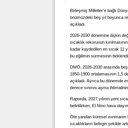
Birleşmiş Milletler’e bağlı Dün
önümüzdeki beş yıl boyunca r
açıkladı.
2026-2030 dönemine ilişkin değ
sıcaklık rekorunun kırılmasının
kadar kaydedilen en sıcak 11 
bu eğilimin sürmesinin beklendiğ
DMÖ, 2026-2030 arasında beş y
1850-1900 ortalamasının 1,5 de
açıkladı. Ayrıca bu dönemde en a
derece sınırını aşma ihtimalini
Raporda, 2027 yılının yeni sıca
belirtilirken, El Nino hava olayın
Öte yandan küresel ısınmanın bö
sıcaklıkların belirgin şekilde a