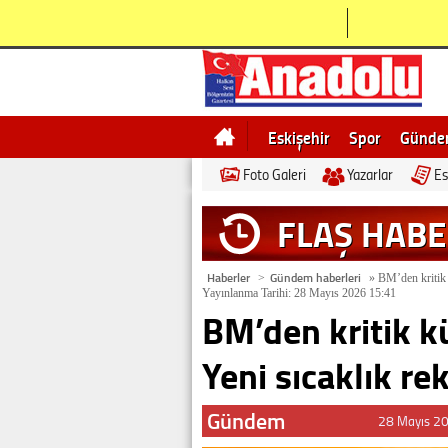
Eskişehir
Spor
Günd
Foto Galeri
Yazarlar
Es
Bilecik
Ne demek
Esk
FLAŞ HAB
Haberler
Gündem haberleri
>
»
BM’den kritik k
Yayınlanma Tarihi: 28 Mayıs 2026 15:41
BM’den kritik kü
Yeni sıcaklık re
Gündem
28 Mayıs 2