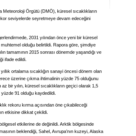
Kere
ya Meteoroloji Örgütü (DMÖ), küresel sıcaklıkların
ekor seviyelerde seyretmeye devam edeceğini
Es Es’
erlendirmede, 2031 yılından önce yeni bir küresel
Ahme
 muhtemel olduğu belirtildi. Rapora göre, şimdiye
yılın tamamının 2015 sonrası dönemde yaşandığı ve
i ifade edildi.
Tepeba
birliği
ıllık ortalama sıcaklığın sanayi öncesi dönem olan
ulaşı
rece üzerine çıkma ihtimalinin yüzde 75 olduğunu
Fund
z bir yılın, küresel sıcaklıkların geçici olarak 1,5
n yüzde 91 olduğu kaydedildi.
CHP’li
kazana
klık rekoru kırma açısından öne çıkabileceği
seçiml
ın etkisine dikkat çekildi.
Melt
lgesel etkilerine de değinildi. Arktik bölgesinde
rtmasının beklendiği, Sahel, Avrupa’nın kuzeyi, Alaska