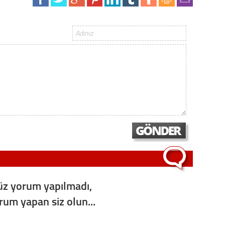
Op. D
Sağlığı
Uzm. 
Vatand
M. M
Hayır,
z yorum yapılmadı,
orum yapan siz olun...
Seda