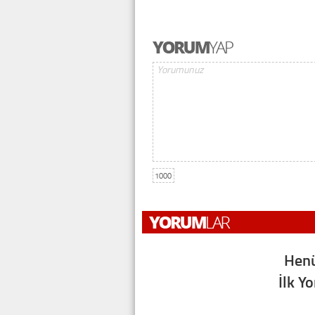
1000
Henü
İlk Y