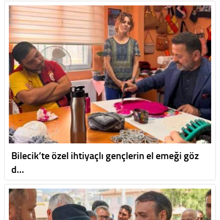
Bilecik’te özel ihtiyaçlı gençlerin el emeği göz
d…