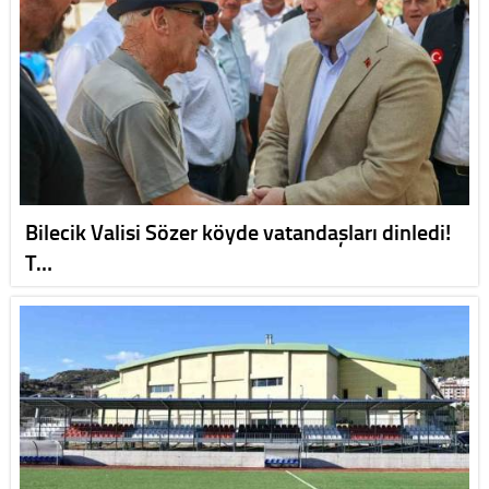
Bilecik Valisi Sözer köyde vatandaşları dinledi!
T…