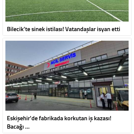
Bilecik’te sinek istilası! Vatandaşlar isyan etti
Eskişehir'de fabrikada korkutan iş kazası!
Bacağı …