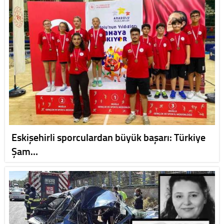
Eskişehirli sporculardan büyük başarı: Türkiye
Şam…