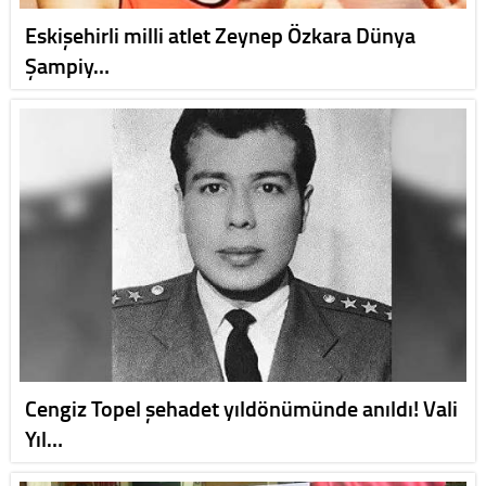
Eskişehirli milli atlet Zeynep Özkara Dünya
Şampiy…
Cengiz Topel şehadet yıldönümünde anıldı! Vali
Yıl…