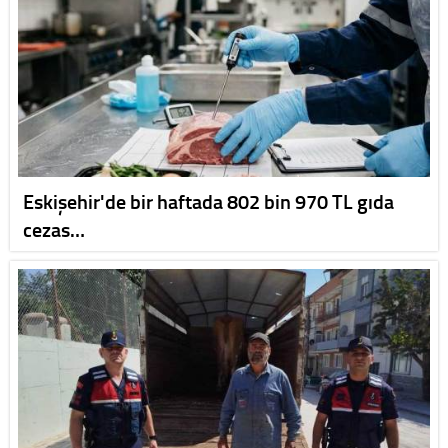
Eskişehir'de bir haftada 802 bin 970 TL gıda
cezas…