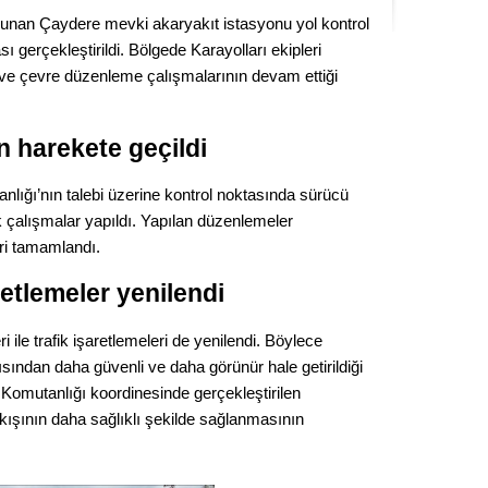
Seval
ulunan Çaydere mevki akaryakıt istasyonu yol kontrol
gerçekleştirildi. Bölgede Karayolları ekipleri
Es Es’
 ve çevre düzenleme çalışmalarının devam ettiği
in harekete geçildi
Ahme
ığı’nın talebi üzerine kontrol noktasında sürücü
Tepeba
k çalışmalar yapıldı. Yapılan düzenlemeler
birliği
ri tamamlandı.
ulaşı
aretlemeler yenilendi
Fund
i ile trafik işaretlemeleri de yenilendi. Böylece
CHP’li
ısından daha güvenli ve daha görünür hale getirildiği
kazana
a Komutanlığı koordinesinde gerçekleştirilen
seçiml
kışının daha sağlıklı şekilde sağlanmasının
Melt