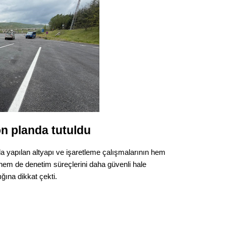
Gürha
Eskişe
Döne
Rifat
Sürdür
kültür
Konu
n planda tutuldu
2023 y
bekliy
ında yapılan altyapı ve işaretleme çalışmalarının hem
em de denetim süreçlerini daha güvenli hale
Tüli
ğına dikkat çekti.
Düşükl