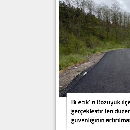
Bilecik’in Bozüyük ilç
gerçekleştirilen düze
güvenliğinin artırılma