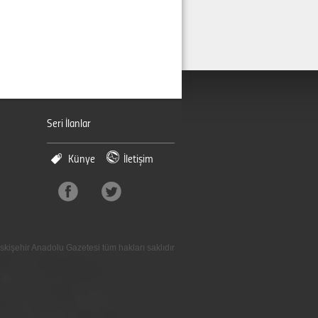
Seri İlanlar
Künye
İletişim
skişehir Anadolu Gazetesi tüm hakları saklıdır