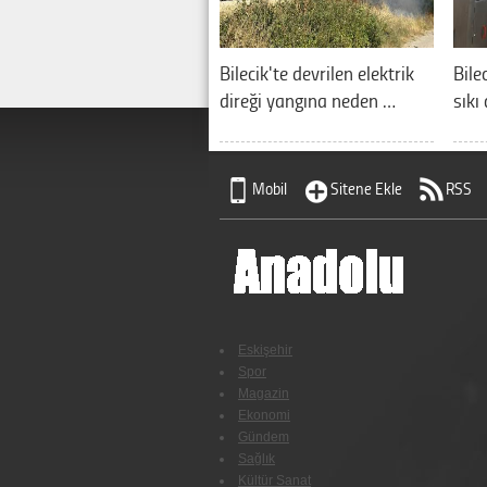
Bilecik'te devrilen elektrik
Bile
direği yangına neden …
sıkı
Mobil
Sitene Ekle
RSS
Eskişehir
Spor
Magazin
Ekonomi
Gündem
Sağlık
Kültür Sanat