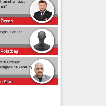
 hizmetleri sizce
i mi?
 Özcan
n çocuklar kod
 Polatbaş
arti Erdoğan
arlığıyla ne kadar oy
m Akyıl
iye ilgiliyiz!