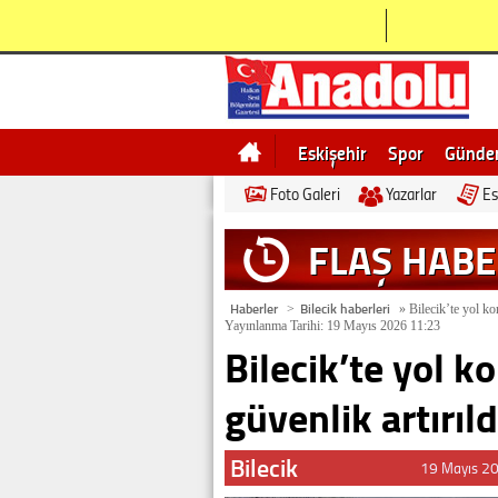
Eskişehir
Spor
Günd
Foto Galeri
Yazarlar
Es
Bilecik
Ne demek
Esk
FLAŞ HAB
Haberler
Bilecik haberleri
>
»
Bilecik’te yol kon
Yayınlanma Tarihi: 19 Mayıs 2026 11:23
Bilecik’te yol k
güvenlik artırıld
Bilecik
19 Mayıs 2