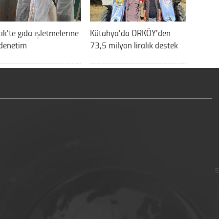
cik'te gıda işletmelerine
Kütahya'da ORKÖY'den
 denetim
73,5 milyon liralık destek
E