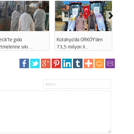
Op. D
Sağlığı
ecik'te gıda
Kütahya'da ORKÖY'den
Kumar 
Uzm. 
etmelerine sıkı …
73,5 milyon li…
belirle
Vatand
M. M
Hayır,
Seda