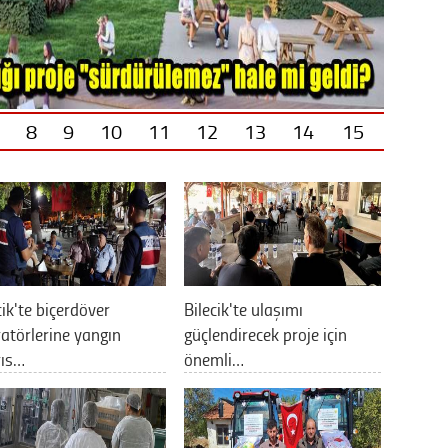
8
9
10
11
12
13
14
15
cik'te biçerdöver
Bilecik'te ulaşımı
atörlerine yangın
güçlendirecek proje için
rıs…
önemli…