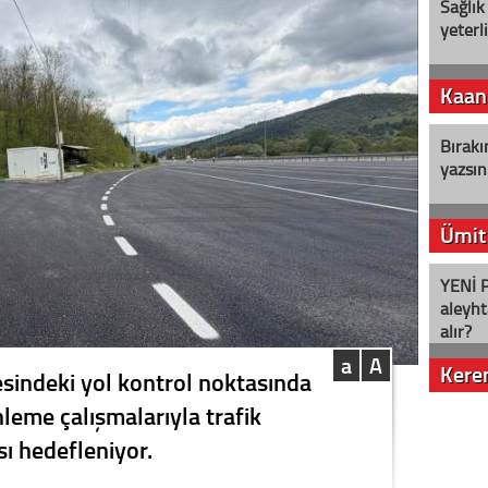
Sağlık
yeterl
Kaan
Bırakı
yazsın
Ümit
YENİ P
aleyht
alır?
a
A
Kere
esindeki yol kontrol noktasında
nleme çalışmalarıyla trafik
Nostalj
sı hedefleniyor.