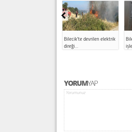
Bilecik'te ulaşımı
Bilecik'te devrilen elektrik
Bil
güçlendirecek pr…
direği…
işl