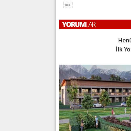
1000
Henü
İlk Y