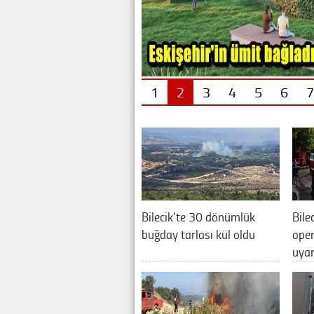
1
2
3
4
5
6
7
Bilecik'te 30 dönümlük
Bile
buğday tarlası kül oldu
oper
uya